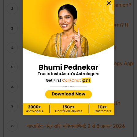
×
Who’s Bhumi Pednekar’s Trusted Companion?
It’s InstaAstro!
What’s Urmila Matondkar Go-To-Platform? It
is InstaAstro!
Karishma Tanna Believes In InstaAstro!
InstaAstro Wins Most Promising Astrology App
of The Year
InstaAstro Gets India’s Most Trusted
Astrology Platform Award
Weekly Moon Sign Horoscope: 2nd To 8th
August 2026
साप्ताहिक चंद्र राशि भविष्यवाणियाँ: 2 से 8 अगस्त 2026