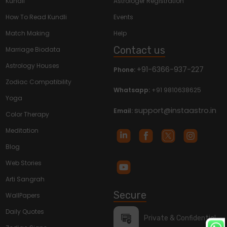
Kundli
Astrologer Registration
How To Read Kundli
Events
Match Making
Help
Contact us
Marriage Biodata
Astrology Houses
+91-6366-937-227
Phone:
Zodiac Compatibility
Whatsapp:
+91 9810638625
Yoga
support@instaastro.in
Email:
Color Therapy
Meditation
Blog
Web Stories
Arti Sangrah
Secure
WallPapers
Daily Quotes
Private & Confidential