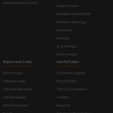
Mundan Muhurat 2026
Vastu Shastra
Planetary Transit 2026
Planets In Astrology
Nakshatra
Mantras
12 Jyotirlinga
Panch-Kedar
Important Links
Useful Links
Book a Pooja
Customer Support
Instaastro App
Privacy Policy
Talk with Astrologer
Terms & Conditions
Live Astrologers
Careers
Daily Horoscope
About Us