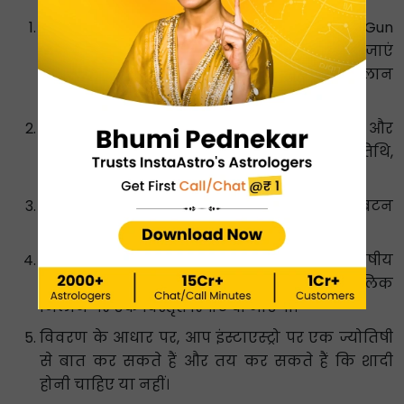
फ्री ऑनलाइन कुंडली गुण मिलान (Free Kundli Gun
Milan Online) के लिए ऑनलाइन फ्री टूल पर जाएं
जिसका नाम है - ‘फ्री में विवाह के लिए कुंडली मिलान
खोजें’।
आपको दो सेक्शन दिखाई देंगे - पुरुष विवरण और
महिला विवरण। दोनों के लिए जन्म नाम, जन्म तिथि,
जन्म समय और जन्म स्थान भरें।
इसके बाद, फ्री कुंडली मिलान में ‘कुंडली मिलान’ बटन
पर क्लिक करें।
अंत में, आपको लड़का और लड़की की ज्योतिषीय
प्रोफाइल, दोष, गुण मिलान रिपोर्ट और मांगलिक
मिलान पर एक विस्तृत रिपोर्ट दी जाएगी।
विवरण के आधार पर, आप इंस्टाएस्ट्रो पर एक ज्योतिषी
से बात कर सकते हैं और तय कर सकते हैं कि शादी
होनी चाहिए या नहीं।