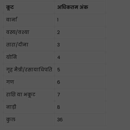
कूट
अधिकतम अंक
वार्ना
1
वस्य/वश्या
2
तारा/दीना
3
योनि
4
गृह मैत्री/रसायाधिपति
5
गण
6
राशि या भकूट
7
नाड़ी
8
कुल
36