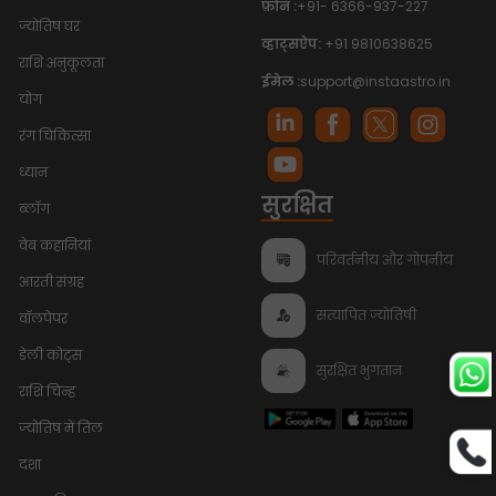
फ़ोन :
+91- 6366-937-227
ज्योतिष घर
व्हाट्सऐप:
+91 9810638625
राशि अनुकूलता
ईमेल :
support@instaastro.in
योग
रंग चिकित्सा
ध्यान
सुरक्षित
ब्लॉग
वेब कहानियां
परिवर्तनीय और गोपनीय
आरती संग्रह
सत्यापित ज्योतिषी
वॉलपेपर
डेली कोट्स
सुरक्षित भुगतान
राशि चिन्ह
ज्योतिष में तिल
दशा