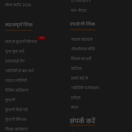
12 ज्योतिर्लिंग
सोना खरीद 2026
पंच-केदार
उपयोगी लिंक
महत्वपूर्ण लिंक
नया
ग्राहक सहायता
नाम से कुंडली मिलान
गोपनीयता नीति
पूजा बुक करें
नियम एवं शर्तें
इंस्टाएस्ट्रो ऐप
करियर
ज्योतिषी से बात करें
हमारे बारे में
लाइव ज्योतिषी
ज्योतिषी पंजीकरण
दैनिक राशिफल
इवेंट्स
कुंडली
मदद
कुंडली कैसे पढ़ें
संपर्क करें
कुंडली मिलान
विवाह बायोडाटा