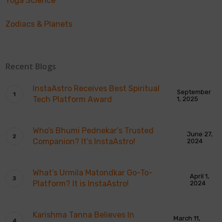
Yoga Science
Zodiacs & Planets
Recent Blogs
InstaAstro Receives Best Spiritual
September
Tech Platform Award
1, 2025
Who’s Bhumi Pednekar’s Trusted
June 27,
Companion? It’s InstaAstro!
2024
What’s Urmila Matondkar Go-To-
April 1,
Platform? It is InstaAstro!
2024
Karishma Tanna Believes In
March 11,