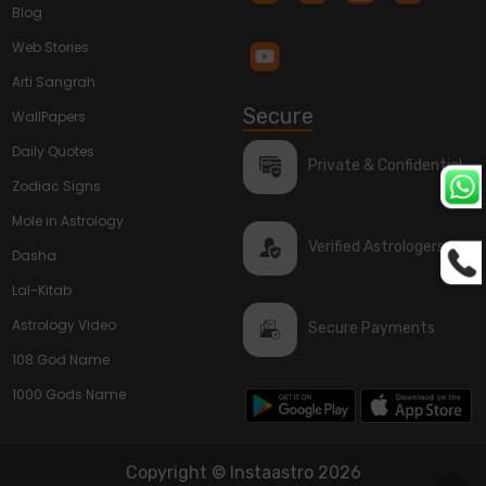
Blog
Web Stories
Arti Sangrah
Secure
WallPapers
Daily Quotes
Private & Confidential
Zodiac Signs
Mole in Astrology
Verified Astrologers
Dasha
Lal-Kitab
Astrology Video
Secure Payments
108 God Name
1000 Gods Name
Copyright © Instaastro 2026