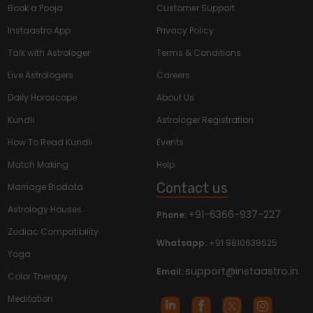
Book a Pooja
Customer Support
Instaastro App
Privacy Policy
Talk with Astrologer
Terms & Conditions
Live Astrologers
Careers
Daily Horoscope
About Us
Kundli
Astrologer Registration
How To Read Kundli
Events
Match Making
Help
Contact us
Marriage Biodata
Astrology Houses
+91-6366-937-227
Phone:
Zodiac Compatibility
Whatsapp:
+91 9810638625
Yoga
support@instaastro.in
Email:
Color Therapy
Meditation