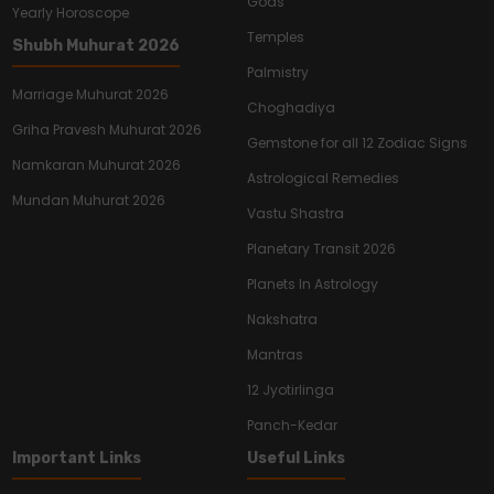
Gods
Yearly Horoscope
Temples
Shubh Muhurat 2026
Palmistry
Marriage Muhurat 2026
Choghadiya
Griha Pravesh Muhurat 2026
Gemstone for all 12 Zodiac Signs
Namkaran Muhurat 2026
Astrological Remedies
Mundan Muhurat 2026
Vastu Shastra
Planetary Transit 2026
Planets In Astrology
Nakshatra
Mantras
12 Jyotirlinga
Panch-Kedar
Important Links
Useful Links