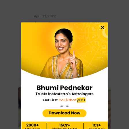
April 21, 2022
टेलर स्विफ्ट के
×
जन्मदिन पर उनकी
कुंडली क्या कहती है?
टेलर स्विफ्ट कौन है? टेलर स्विफ्ट एक
पॉप गायिका,निर्माता और…
0
Hindi