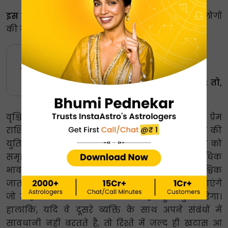
इस वर्ष के लिए सलाह:
अपने रिश्ते में विश्वास रखें, और लोगों
की गपशप न सुनें।
वृश्चिक प्रेम राशिफल
2024
इस अक्षर से नाम शुरू होने चाहिए: तो,
ना, नी, नू, ने, नो, या, यी, यू
वृश्चिक राशि वालों के लिए जन्म तिथि के अनुसार प्रेम
राशिफल 2024 बताता है कि पहले घर में शुक्र और बुध की
युति और पांचवें घर में राहु की स्थिति आपके प्रेम जीवन को
समृद्ध करेगी, और आपको और आपके साथी के साथ अधिक
भावनात्मक रूप से जुड़ने में आसानी होगी । सिंगल वृश्चिक
जातक स्वयं को जल्दबाजी वाले रोमांस में फंसा हुआ पाएंगे
जो उन्हें जमीन से उतार देगा और उन्हें बहुत खुश करेगा।
हालांकि, यदि वे दूसरे व्यक्ति के साथ अपने संबंधों में
सावधानी नहीं बरतते हैं, तो रिश्ते में जल्द ही खटास आ