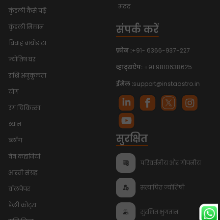
मदद
कुंडली कैसे पढ़ें
संपर्क करें
कुंडली मिलान
विवाह बायोडाटा
फ़ोन :
+91- 6366-937-227
ज्योतिष घर
व्हाट्सऐप:
+91 9810638625
राशि अनुकूलता
ईमेल :
support@instaastro.in
योग
रंग चिकित्सा
ध्यान
सुरक्षित
ब्लॉग
वेब कहानियां
परिवर्तनीय और गोपनीय
आरती संग्रह
सत्यापित ज्योतिषी
वॉलपेपर
डेली कोट्स
सुरक्षित भुगतान