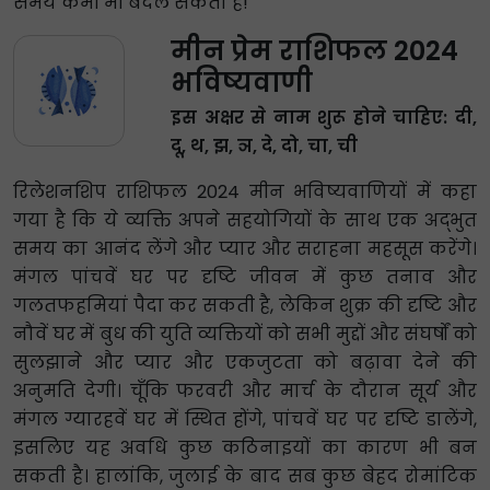
समय कभी भी बदल सकता है!
मीन प्रेम राशिफल 2024
भविष्यवाणी
इस अक्षर से नाम शुरू होने चाहिए: दी,
दू, थ, झ, ञ, दे, दो, चा, ची
रिलेशनशिप राशिफल 2024 मीन भविष्यवाणियों में कहा
गया है कि ये व्यक्ति अपने सहयोगियों के साथ एक अद्भुत
समय का आनंद लेंगे और प्यार और सराहना महसूस करेंगे।
मंगल पांचवें घर पर दृष्टि जीवन में कुछ तनाव और
गलतफहमियां पैदा कर सकती है, लेकिन शुक्र की दृष्टि और
नौवें घर में बुध की युति व्यक्तियों को सभी मुद्दों और संघर्षों को
सुलझाने और प्यार और एकजुटता को बढ़ावा देने की
अनुमति देगी। चूँकि फरवरी और मार्च के दौरान सूर्य और
मंगल ग्यारहवें घर में स्थित होंगे, पांचवें घर पर दृष्टि डालेंगे,
इसलिए यह अवधि कुछ कठिनाइयों का कारण भी बन
सकती है। हालांकि, जुलाई के बाद सब कुछ बेहद रोमांटिक