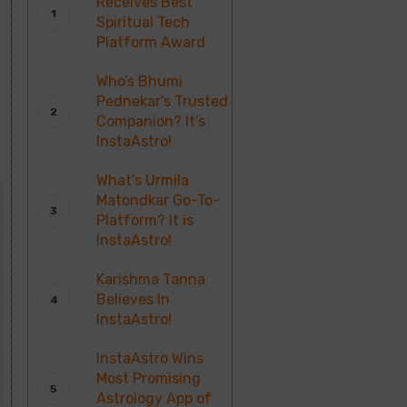
Receives Best
Spiritual Tech
Platform Award
Who’s Bhumi
Pednekar’s Trusted
Companion? It’s
InstaAstro!
What’s Urmila
Matondkar Go-To-
Platform? It is
InstaAstro!
Karishma Tanna
Believes In
InstaAstro!
InstaAstro Wins
Most Promising
Astrology App of