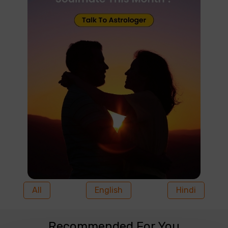
All
English
Hindi
Recommended For You