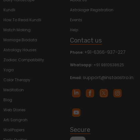
Kundli
Astrologer Registration
How To Read Kundli
Events
Match Making
Help
Contact us
Marriage Biodata
Astrology Houses
+91-6366-937-227
Phone:
Zodiac Compatibility
Whatsapp:
+91 9810638625
Yoga
support@instaastro.in
Email:
Color Therapy
Meditation
Blog
Web Stories
Arti Sangrah
Secure
WallPapers
Daily Quotes