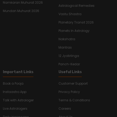
Namkaran Muhurat 2026
Astrological Remedies
Mundan Muhurat 2026
Vastu Shastra
Planetary Transit 2026
Planets In Astrology
Nakshatra
Mantras
12 Jyotirlinga
Panch-Kedar
Important Links
Useful Links
Book a Pooja
Customer Support
Instaastro App
Privacy Policy
Talk with Astrologer
Terms & Conditions
Live Astrologers
Careers
Daily Horoscope
About Us