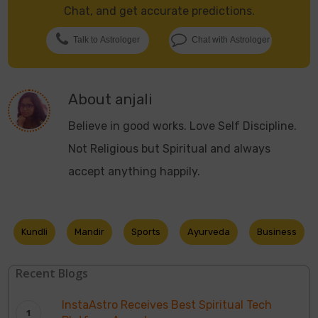
Chat, and get accurate predictions.
Talk to Astrologer
Chat with Astrologer
About
anjali
Believe in good works. Love Self Discipline.
Not Religious but Spiritual and always
accept anything happily.
Kundli
Mandir
Sports
Ayurveda
Business
Recent Blogs
InstaAstro Receives Best Spiritual Tech