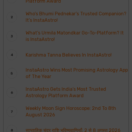
Platform Award
Who’s Bhumi Pednekar’s Trusted Companion?
It’s InstaAstro!
What’s Urmila Matondkar Go-To-Platform? It
is InstaAstro!
Karishma Tanna Believes In InstaAstro!
InstaAstro Wins Most Promising Astrology App
of The Year
InstaAstro Gets India’s Most Trusted
Astrology Platform Award
Weekly Moon Sign Horoscope: 2nd To 8th
August 2026
साप्ताहिक चंद्र राशि भविष्यवाणियाँ: 2 से 8 अगस्त 2026