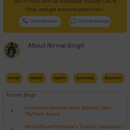
Get in touch with an Astrologer through Call or
Chat, and get accurate predictions.
Talk to Astrologer
Chat with Astrologer
About
Nirmal Singh
Kundli
Mandir
Sports
Ayurveda
Business
Recent Blogs
InstaAstro Receives Best Spiritual Tech
Platform Award
Who’s Bhumi Pednekar’s Trusted Companion?