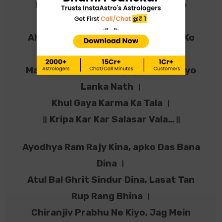
Bane Vaha Devi Ki Kaya, Karne Ko
Apana Chit Chaya ।
Ahiravan Ravan Hatyau, Fer Hath Ko
Hath ।
Mantra Vibhishan Pay ap Ko, Ho Gayo
Lanka Nath ।
Khul Gaya Karma Ka Tala ।
॥ Kripa Kar Kar Salasar Vala…॥
Ayodhya Ram Rajy Kina, apko Das Bana
Dina ।
Atul Bal Ghrit Sindur Dina, Lasat Tan
Rup Rang Bhina ।
Chiranjiv Prabhu Ne Kiyo, Jag Mein