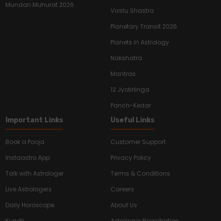
Mundan Muhurat 2026
Vastu Shastra
Planetary Transit 2026
Planets In Astrology
Nakshatra
Mantras
12 Jyotirlinga
Panch-Kedar
Important Links
Useful Links
Book a Pooja
Customer Support
Instaastro App
Privacy Policy
Talk with Astrologer
Terms & Conditions
Live Astrologers
Careers
Daily Horoscope
About Us
Kundli
Astrologer Registration