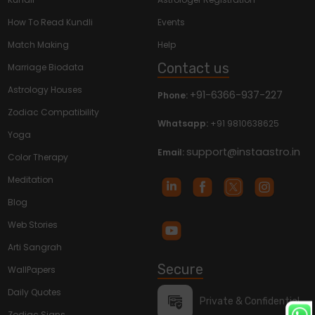
How To Read Kundli
Events
Match Making
Help
Contact us
Marriage Biodata
Astrology Houses
+91-6366-937-227
Phone:
Zodiac Compatibility
Whatsapp:
+91 9810638625
Yoga
support@instaastro.in
Email:
Color Therapy
Meditation
Blog
Web Stories
Arti Sangrah
Secure
WallPapers
Daily Quotes
Private & Confidential
Zodiac Signs