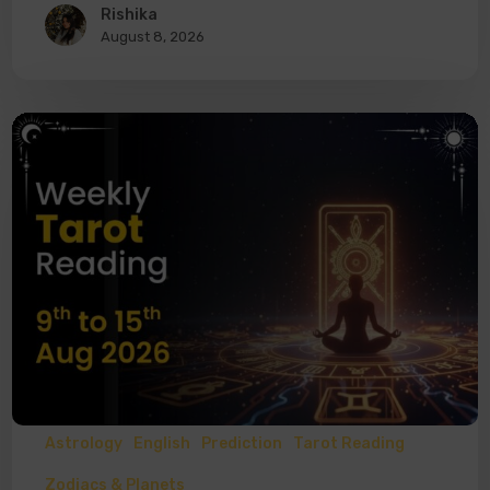
Rishika
August 8, 2026
Astrology
English
Prediction
Tarot Reading
Zodiacs & Planets