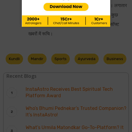
केसरी, इंडिया न्यूज से होते हुए इंस्टाएस्ट्रो में पहुंची। लगातार
कुछ बेहतर और अलग करने के साथ हर दिन कुछ न कुछ
सिखने की कोशिश। एस्ट्रोलॉजी, राजनीतिक और सॉफ्ट
खबरों में रूचि।
Kundli
Mandir
Sports
Ayurveda
Business
Recent Blogs
InstaAstro Receives Best Spiritual Tech
Platform Award
Who’s Bhumi Pednekar’s Trusted Companion?
It’s InstaAstro!
What’s Urmila Matondkar Go-To-Platform? It