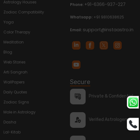
Astrology Houses
+91-6366-937-227
Phone:
Zodiac Compatibility
Whatsapp:
+91 9810638625
Yoga
support@instaastro.in
Email:
Color Therapy
Meditation
Blog
Web Stories
Arti Sangrah
Secure
WallPapers
Daily Quotes
Private & Confidential
Zodiac Signs
Mole in Astrology
Verified Astrologers
Dasha
Lal-Kitab