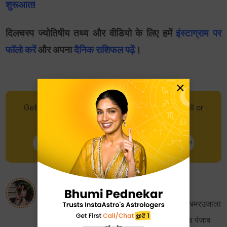
शुरूआत!
दिलचस्प ज्योतिषीय तथ्य और वीडियो के लिए हमें
इंस्टाग्राम पर
फॉलो करें
और अपना
दैनिक राशिफल पढ़ें
।
×
Get in touch with an Astrologer through Call or
Chat, and get accurate predictions.
Talk to Astrologer
Chat with Astrologer
About
Pratibha Pathak
इंस्टाएस्ट्रो में हिन्दी कंटेट राइटर। पत्रकारिता में अमरउजाला
से सफर की शुरूआत की। यहां से कारवां बढ़ता हुआ पंजाब