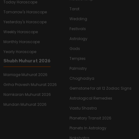
Today Horoscope
Tarot
Tomorrow's Horoscope
Wedding
Yesterday's Horoscope
Festivals
Weekly Horoscope
Astrology
Monthly Horoscope
Gods
Yearly Horoscope
Temples
Shubh Muhurat 2026
Palmistry
Marriage Muhurat 2026
Choghadiya
Griha Pravesh Muhurat 2026
Gemstone for all 12 Zodiac Signs
Namkaran Muhurat 2026
Astrological Remedies
Mundan Muhurat 2026
Vastu Shastra
Planetary Transit 2026
Planets In Astrology
Nakshatra