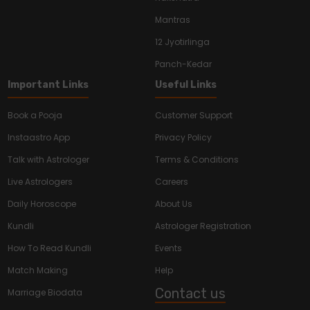
Mantras
12 Jyotirlinga
Panch-Kedar
Important Links
Useful Links
Book a Pooja
Customer Support
Instaastro App
Privacy Policy
Talk with Astrologer
Terms & Conditions
Live Astrologers
Careers
Daily Horoscope
About Us
Kundli
Astrologer Registration
How To Read Kundli
Events
Match Making
Help
Contact us
Marriage Biodata