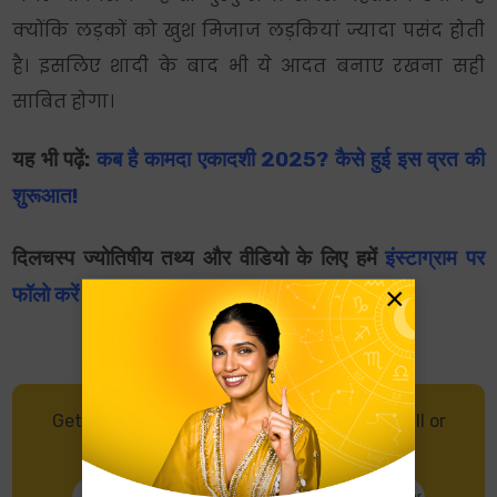
क्योंकि लड़कों को खुश मिजाज लड़कियां ज्यादा पसंद होती
है। इसलिए शादी के बाद भी ये आदत बनाए रखना सही
साबित होगा।
यह भी पढ़ें:
कब है कामदा एकादशी 2025? कैसे हुई इस व्रत की
शुरूआत!
दिलचस्प ज्योतिषीय तथ्य और वीडियो के लिए हमें
इंस्टाग्राम पर
×
फॉलो करें
और अपना
दैनिक राशिफल पढ़ें
।
Get in touch with an Astrologer through Call or
Chat, and get accurate predictions.