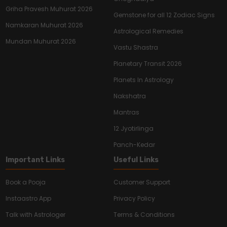
Griha Pravesh Muhurat 2026
Gemstone for all 12 Zodiac Signs
Namkaran Muhurat 2026
Astrological Remedies
Mundan Muhurat 2026
Vastu Shastra
Planetary Transit 2026
Planets In Astrology
Nakshatra
Mantras
12 Jyotirlinga
Panch-Kedar
Important Links
Useful Links
Book a Pooja
Customer Support
Instaastro App
Privacy Policy
Talk with Astrologer
Terms & Conditions