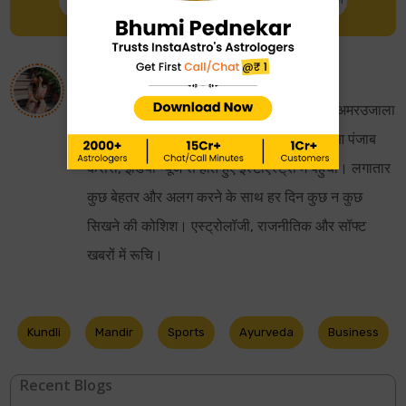
Talk to Astrologer
Chat with Astrologer
About
Pratibha Pathak
इंस्टाएस्ट्रो में हिन्दी कंटेट राइटर। पत्रकारिता में अमरउजाला
से सफर की शुरूआत की। यहां से कारवां बढ़ता हुआ पंजाब
केसरी, इंडिया न्यूज से होते हुए इंस्टाएस्ट्रो में पहुंची। लगातार
कुछ बेहतर और अलग करने के साथ हर दिन कुछ न कुछ
सिखने की कोशिश। एस्ट्रोलॉजी, राजनीतिक और सॉफ्ट
खबरों में रूचि।
Kundli
Mandir
Sports
Ayurveda
Business
Recent Blogs