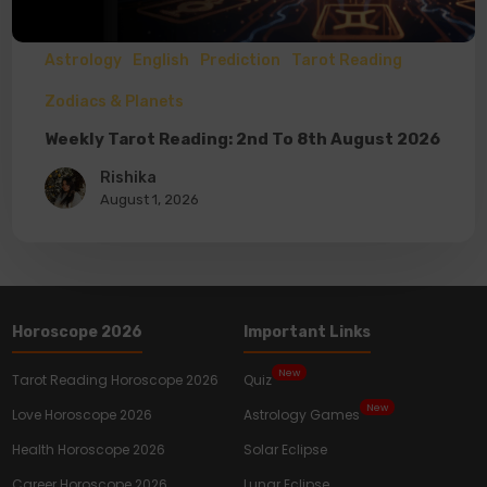
Astrology
English
Prediction
Tarot Reading
Zodiacs & Planets
Weekly Tarot Reading: 2nd To 8th August 2026
Rishika
August 1, 2026
Horoscope 2026
Important Links
New
Tarot Reading Horoscope 2026
Quiz
New
Love Horoscope 2026
Astrology Games
Health Horoscope 2026
Solar Eclipse
Career Horoscope 2026
Lunar Eclipse