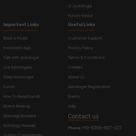
12 Jyotirlinga
Panch-Kedar
Important Links
Useful Links
Book a Pooja
Customer Support
Instaastro App
Privacy Policy
Talk with Astrologer
Terms & Conditions
Live Astrologers
Careers
Daily Horoscope
About Us
Kundli
Astrologer Registration
How To Read Kundli
Events
Match Making
Help
Contact us
Marriage Biodata
Astrology Houses
+91-6366-937-227
Phone:
Zodiac Compatibility