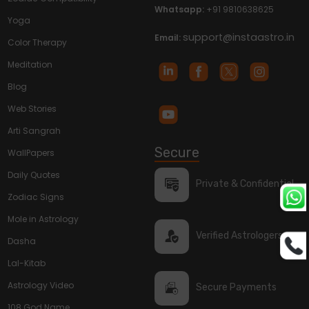
Whatsapp:
+91 9810638625
Yoga
support@instaastro.in
Email:
Color Therapy
Meditation
Blog
Web Stories
Arti Sangrah
Secure
WallPapers
Daily Quotes
Private & Confidential
Zodiac Signs
Mole in Astrology
Verified Astrologers
Dasha
Lal-Kitab
Astrology Video
Secure Payments
108 God Name