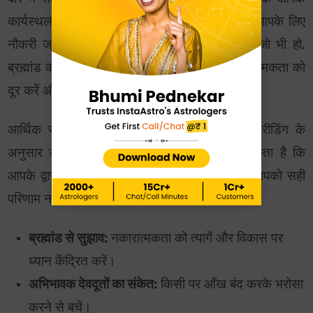
कार्यस्थल पर किसी पुराने विवाद या गपशप के कारण आपके लिए
नौकरी जारी रखना बहुत कठिन हो गया हो। स्थिति जो भी हो,
ब्रह्मांड का संदेश यह है कि अपने आस-पास की नकारात्मकता को
दूर करें और अपने विकास पर ध्यान केंद्रित करें।
आर्थिक रूप से भी यह सप्ताह आपके राशिफल टैरो रीडिंग के
अनुसार उतना फायदेमंद या शुभ नहीं रहेगा। हो सकता है कि
आपके द्वारा अतीत में किए गए निवेश या वित्तीय सौदे आपको सही
परिणाम न दे रहे हों।
ब्रह्मांड से सुझाव:
नकारात्मकता को त्यागें और विकास पर
ध्यान केंद्रित करें।
अभिभावक देवदूतों का संकेत:
किसी पर आँख बंद करके भरोसा
करने से बचें।