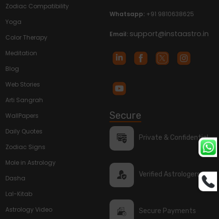
Zodiac Compatibility
Whatsapp:
+91 9810638625
Yoga
support@instaastro.in
Email:
Color Therapy
Meditation
Blog
Web Stories
Arti Sangrah
Secure
WallPapers
Daily Quotes
Private & Confidential
Zodiac Signs
Mole in Astrology
Verified Astrologers
Dasha
Lal-Kitab
Astrology Video
Secure Payments