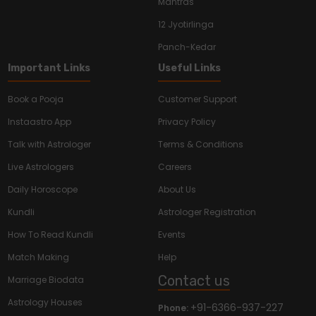
Mantras
12 Jyotirlinga
Panch-Kedar
Important Links
Useful Links
Book a Pooja
Customer Support
Instaastro App
Privacy Policy
Talk with Astrologer
Terms & Conditions
Live Astrologers
Careers
Daily Horoscope
About Us
Kundli
Astrologer Registration
How To Read Kundli
Events
Match Making
Help
Contact us
Marriage Biodata
Astrology Houses
+91-6366-937-227
Phone: