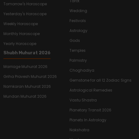
Tarot
Tomorrow's Horoscope
Wedding
Yesterday's Horoscope
Festivals
Weekly Horoscope
Astrology
Monthly Horoscope
Gods
Yearly Horoscope
Temples
Shubh Muhurat 2026
Palmistry
Marriage Muhurat 2026
Choghadiya
Griha Pravesh Muhurat 2026
Gemstone for all 12 Zodiac Signs
Namkaran Muhurat 2026
Astrological Remedies
Mundan Muhurat 2026
Vastu Shastra
Planetary Transit 2026
Planets In Astrology
Nakshatra