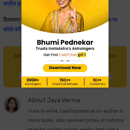
अप्रैल 2024
दिलचस्प ज्योतिषीय तथ्य और वीडियो के लिए हमें
इंस्टाग्राम पर
फॉलो करें
और अपना
दैनिक राशिफल पढ़ें
।
Get in touch with an Astrologer through Call or
Chat, and get accurate predictions.
Talk to Astrologer
Chat with Astrologer
About
Jaya Verma
I love to write, I participated as co-author in
many books, also received prizes at national
level for writing article, poetry and I got a