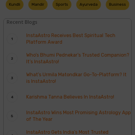
Kundli
Mandir
Sports
Ayurveda
Business
Recent Blogs
InstaAstro Receives Best Spiritual Tech
Platform Award
Who’s Bhumi Pednekar’s Trusted Companion?
It’s InstaAstro!
What’s Urmila Matondkar Go-To-Platform? It
is InstaAstro!
Karishma Tanna Believes In InstaAstro!
InstaAstro Wins Most Promising Astrology App
of The Year
InstaAstro Gets India’s Most Trusted