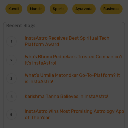
Kundli
Mandir
Sports
Ayurveda
Business
Recent Blogs
InstaAstro Receives Best Spiritual Tech
Platform Award
Who’s Bhumi Pednekar’s Trusted Companion?
It’s InstaAstro!
What’s Urmila Matondkar Go-To-Platform? It
is InstaAstro!
Karishma Tanna Believes In InstaAstro!
InstaAstro Wins Most Promising Astrology App
of The Year