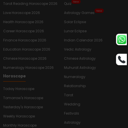
New
Tarot Reading Horoscope 2026
Quiz
New
Love Horoscope 2026
Astrology Games
Health Horoscope 2026
Solar Eclipse
Career Horoscope 2026
Lunar Eclipse
Finance Horoscope 2026
Indian Calendar 2026
Education Horoscope 2026
Vedic Astrology
Chinese Horoscope 2026
Chinese Astrology
Numerology Horoscope 2026
Muhurat Astrology
Horoscope
Numerology
Relationship
Today Horoscope
Tarot
Tomorrow's Horoscope
Wedding
Yesterday's Horoscope
Festivals
Weekly Horoscope
Astrology
Monthly Horoscope