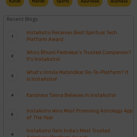
Kundli
Mandir
Sports
Ayurveda
Business
Recent Blogs
InstaAstro Receives Best Spiritual Tech
Platform Award
Who’s Bhumi Pednekar’s Trusted Companion?
It’s InstaAstro!
What’s Urmila Matondkar Go-To-Platform? It
is InstaAstro!
Karishma Tanna Believes In InstaAstro!
InstaAstro Wins Most Promising Astrology App
of The Year
InstaAstro Gets India’s Most Trusted