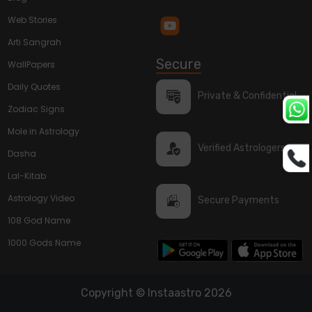
Web Stories
Arti Sangrah
Secure
WallPapers
Daily Quotes
Private & Confidential
Zodiac Signs
Mole in Astrology
Verified Astrologers
Dasha
Lal-Kitab
Astrology Video
Secure Payments
108 God Name
1000 Gods Name
Copyright © Instaastro 2026