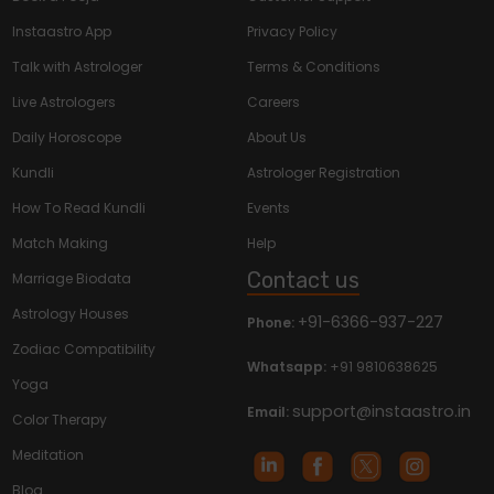
Instaastro App
Privacy Policy
Talk with Astrologer
Terms & Conditions
Live Astrologers
Careers
Daily Horoscope
About Us
Kundli
Astrologer Registration
How To Read Kundli
Events
Match Making
Help
Contact us
Marriage Biodata
Astrology Houses
+91-6366-937-227
Phone:
Zodiac Compatibility
Whatsapp:
+91 9810638625
Yoga
support@instaastro.in
Email:
Color Therapy
Meditation
Blog