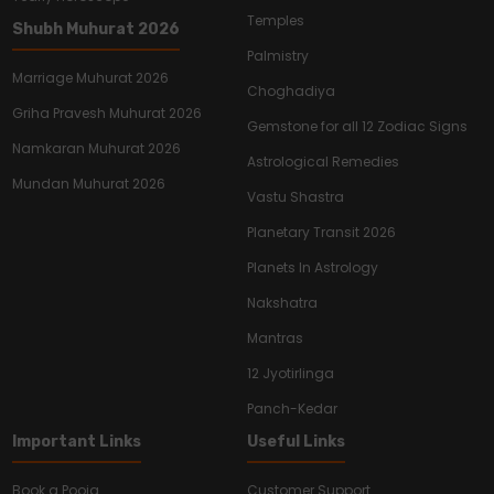
Temples
Shubh Muhurat 2026
Palmistry
Marriage Muhurat 2026
Choghadiya
Griha Pravesh Muhurat 2026
Gemstone for all 12 Zodiac Signs
Namkaran Muhurat 2026
Astrological Remedies
Mundan Muhurat 2026
Vastu Shastra
Planetary Transit 2026
Planets In Astrology
Nakshatra
Mantras
12 Jyotirlinga
Panch-Kedar
Important Links
Useful Links
Book a Pooja
Customer Support