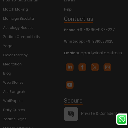
How To Read Kundli
Events
Match Making
Help
Contact us
Marriage Biodata
Astrology Houses
+91-6366-937-227
Phone:
Zodiac Compatibility
Whatsapp:
+91 9810638625
Yoga
support@instaastro.in
Email:
Color Therapy
Meditation
Blog
Web Stories
Arti Sangrah
Secure
WallPapers
Daily Quotes
Private & Confidential
Zodiac Signs