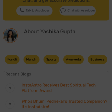
Chat, and get accurate predictions.
Talk to Astrologer
Chat with Astrologer
About
Yashika Gupta
Kundli
Mandir
Sports
Ayurveda
Business
Recent Blogs
InstaAstro Receives Best Spiritual Tech
Platform Award
Who’s Bhumi Pednekar’s Trusted Companion?
It’s InstaAstro!