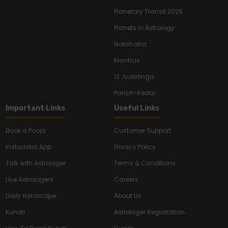
Planetary Transit 2026
Planets In Astrology
Nakshatra
Mantras
12 Jyotirlinga
Panch-Kedar
Important Links
Useful Links
Book a Pooja
Customer Support
Instaastro App
Privacy Policy
Talk with Astrologer
Terms & Conditions
Live Astrologers
Careers
Daily Horoscope
About Us
Kundli
Astrologer Registration