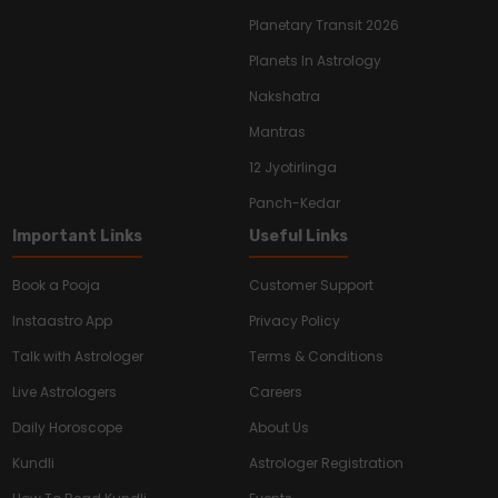
Planetary Transit 2026
Planets In Astrology
Nakshatra
Mantras
12 Jyotirlinga
Panch-Kedar
Important Links
Useful Links
Book a Pooja
Customer Support
Instaastro App
Privacy Policy
Talk with Astrologer
Terms & Conditions
Live Astrologers
Careers
Daily Horoscope
About Us
Kundli
Astrologer Registration