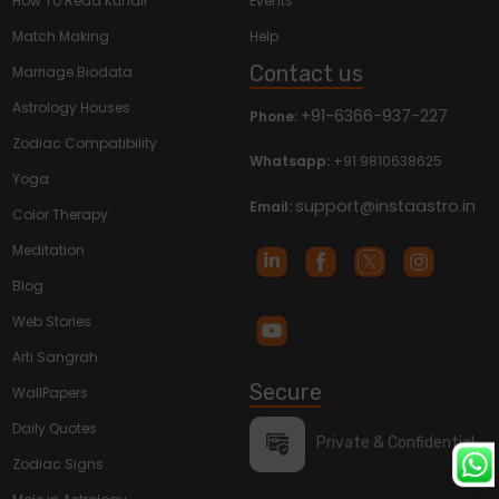
How To Read Kundli
Events
Match Making
Help
Contact us
Marriage Biodata
Astrology Houses
+91-6366-937-227
Phone:
Zodiac Compatibility
Whatsapp:
+91 9810638625
Yoga
support@instaastro.in
Email:
Color Therapy
Meditation
Blog
Web Stories
Arti Sangrah
Secure
WallPapers
Daily Quotes
Private & Confidential
Zodiac Signs