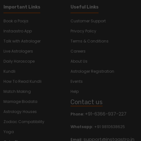
Important Links
Useful Links
Book a Pooja
Customer Support
Instaastro App
Privacy Policy
Talk with Astrologer
Terms & Conditions
Live Astrologers
Careers
Daily Horoscope
About Us
Kundli
Astrologer Registration
How To Read Kundli
Events
Match Making
Help
Contact us
Marriage Biodata
Astrology Houses
+91-6366-937-227
Phone:
Zodiac Compatibility
Whatsapp:
+91 9810638625
Yoga
support@instaastro.in
Email: