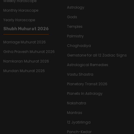
Weekly Horoscope
Astrology
Monthly Horoscope
Gods
Yearly Horoscope
Temples
Shubh Muhurat 2026
Palmistry
Marriage Muhurat 2026
Choghadiya
Griha Pravesh Muhurat 2026
Gemstone for all 12 Zodiac Signs
Namkaran Muhurat 2026
Astrological Remedies
Mundan Muhurat 2026
Vastu Shastra
Planetary Transit 2026
Planets In Astrology
Nakshatra
Mantras
12 Jyotirlinga
Panch-Kedar