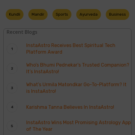
Kundli
Mandir
Sports
Ayurveda
Business
Recent Blogs
InstaAstro Receives Best Spiritual Tech
Platform Award
Who’s Bhumi Pednekar’s Trusted Companion?
It’s InstaAstro!
What’s Urmila Matondkar Go-To-Platform? It
is InstaAstro!
Karishma Tanna Believes In InstaAstro!
InstaAstro Wins Most Promising Astrology App
of The Year