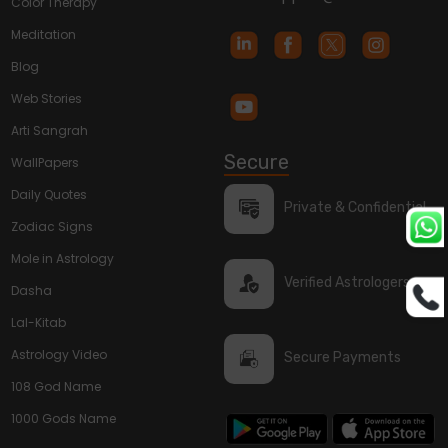
Color Therapy
Meditation
Blog
Web Stories
Arti Sangrah
Secure
WallPapers
Daily Quotes
Private & Confidential
Zodiac Signs
Mole in Astrology
Verified Astrologers
Dasha
Lal-Kitab
Astrology Video
Secure Payments
108 God Name
1000 Gods Name