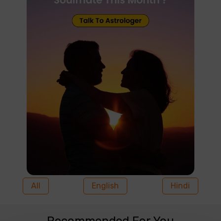
All
English
Hindi
Recommended For You