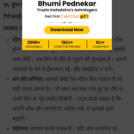
11. कुंभ टैरो भविष्यवाणियाँ (20 जनवरी – 18 फ़रवरी)
टैरो कार्ड: स्टार
व्याख्या: आशा और उपचार
प्रेम और रिश्ते:
प्यार के मामले में यह महीना शांति और ठीक
होने वाला समय है। पुराने दर्द अब खत्म होंगे और नई उम्मीदें
जन्म लेंगी। अब फिर से धीरे से जुड़ने की गुंजाइश है। अपनी
ज़रूरतों के बारे में ईमानदार रहें, और समझौता न करें।
धन और करियर:
आपको कोई ऐसा मौका मिल सकता है जो
सही रास्ता लगता है। जो काम अब तक रुके हुए या धीमे थे,
उनमें फिर से नई उम्मीद दिखेगी। स्टार कार्ड कहता है कि
अपनी सोच और सपनों पर भरोसा रखें, वे आपको आगे
बढ़ाएंगे।
स्वास्थ्य:
उपचार ऊर्जा प्रबल है। यदि आप अस्वस्थ या