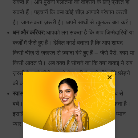
सकते हैं। आप पुरानी गलतियों को दोहराने के लिए प्रेरित हो
सकते हैं। पहचानें कि कब कोई चीज़ आपको परेशान करती
है। जागरूकता ज़रूरी है। अपने साथी से खुलकर बात करें।
धन और करियर:
आपको लग सकता है कि आप जिम्मेदारियों या
कर्ज़ों में फँसे हुए हैं। डेविल कार्ड बताता है कि आप शायद
किसी चीज़ से ज़रूरत से ज़्यादा बंधे हुए हैं — जैसे पैसे, काम या
किसी आदत से। अब वक्त है सोचने का कि क्या वाकई ये सब
ज़रूरी है। जो चीज़ें आपको रोक रही हैं, उन्हें धीरे-धीरे छोड़ने
×
की कोशिश करें।
स्वास्थ्य:
लत, ज़रूरत से ज़्यादा चीज़ें करने और तनाव से
बचें। आपका शरीर अंदर की परेशानियों को दिखा सकता है।
इसलिए आराम करें, शरीर को साफ़ रखें और खुद का ध्यान
प्यार से रखें, यही आपको संतुलन और शांति देगा।