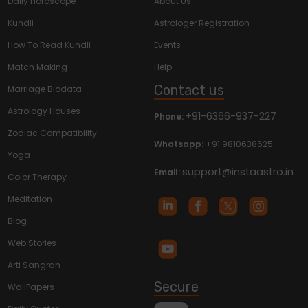
Daily Horoscope
About Us
Kundli
Astrologer Registration
How To Read Kundli
Events
Match Making
Help
Contact us
Marriage Biodata
Astrology Houses
+91-6366-937-227
Phone:
Zodiac Compatibility
Whatsapp:
+91 9810638625
Yoga
support@instaastro.in
Email:
Color Therapy
Meditation
Blog
Web Stories
Arti Sangrah
Secure
WallPapers