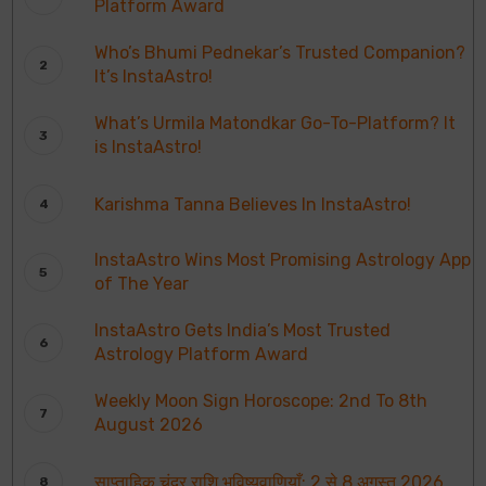
Platform Award
Who’s Bhumi Pednekar’s Trusted Companion?
It’s InstaAstro!
What’s Urmila Matondkar Go-To-Platform? It
is InstaAstro!
Karishma Tanna Believes In InstaAstro!
InstaAstro Wins Most Promising Astrology App
of The Year
InstaAstro Gets India’s Most Trusted
Astrology Platform Award
Weekly Moon Sign Horoscope: 2nd To 8th
August 2026
साप्ताहिक चंद्र राशि भविष्यवाणियाँ: 2 से 8 अगस्त 2026