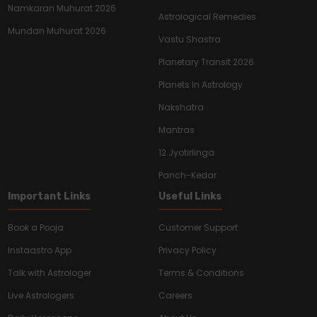
Namkaran Muhurat 2026
Astrological Remedies
Mundan Muhurat 2026
Vastu Shastra
Planetary Transit 2026
Planets In Astrology
Nakshatra
Mantras
12 Jyotirlinga
Panch-Kedar
Important Links
Useful Links
Book a Pooja
Customer Support
Instaastro App
Privacy Policy
Talk with Astrologer
Terms & Conditions
Live Astrologers
Careers