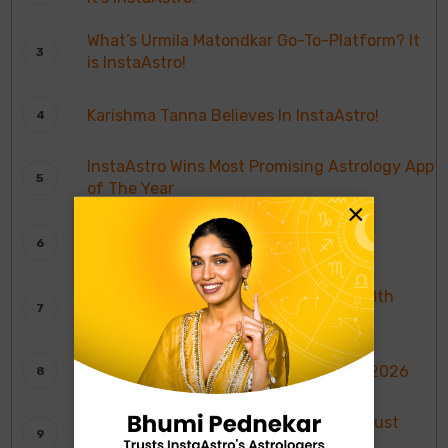
What’s Urmila Matondkar Go-To-Platform? It
is InstaAstro!
Karishma Tanna Believes In InstaAstro!
InstaAstro Wins Most Promising Astrology App
of The Year
×
InstaAstro Gets India’s Most Trusted
Astrology Platform Award
Weekly Moon Sign Horoscope: 2nd To 8th
August 2026
साप्ताहिक चंद्र राशि भविष्यवाणियाँ: 2 से 8 अगस्त 2026
Weekly Tarot Reading: 2nd To 8th August
2026