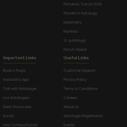
Planetary Transit 2026
Planets In Astrology
Nakshatra
Mantras
12 Jyotirlinga
Panch-Kedar
Important Links
Useful Links
Book a Pooja
Customer Support
Instaastro App
Privacy Policy
Talk with Astrologer
Terms & Conditions
Live Astrologers
Careers
Daily Horoscope
About Us
Kundli
Astrologer Registration
How To Read Kundli
Events