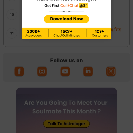
साप्ताहिक टैरो रीडिंग: 2 से 8 अगस्त 2026
Shankar Ji ki Aarti: शिवजी की आरती – ॐ जय शिव
ओंकारा
Follow us on