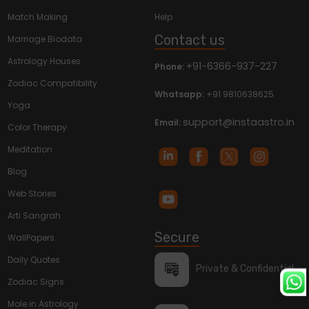
Match Making
Help
Contact us
Marriage Biodata
Astrology Houses
+91-6366-937-227
Phone:
Zodiac Compatibility
Whatsapp:
+91 9810638625
Yoga
support@instaastro.in
Email:
Color Therapy
Meditation
Blog
Web Stories
Arti Sangrah
Secure
WallPapers
Daily Quotes
Private & Confidential
Zodiac Signs
Mole in Astrology