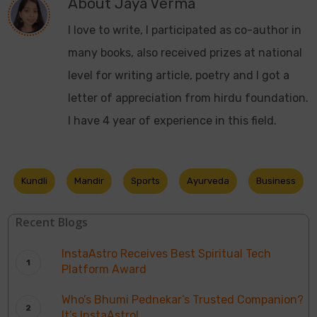
About
Jaya Verma
I love to write, I participated as co-author in
many books, also received prizes at national
level for writing article, poetry and I got a
letter of appreciation from hirdu foundation.
I have 4 year of experience in this field.
Kundli
Mandir
Sports
Ayurveda
Business
Recent Blogs
InstaAstro Receives Best Spiritual Tech
Platform Award
Who’s Bhumi Pednekar’s Trusted Companion?
It’s InstaAstro!