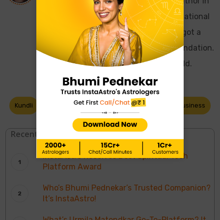
I love to write, I participated as co-author in
many books, also received prizes at national
level for writing article, poetry and I got a
letter of appreciation from hirdu foundation.
I have 4 year of experience in this field.
Kundli
Mandir
Sports
Ayurveda
Business
Recent Blogs
InstaAstro Receives Best Spiritual Tech
Platform Award
Who’s Bhumi Pednekar’s Trusted Companion?
It’s InstaAstro!
What’s Urmila Matondkar Go-To-Platform? It