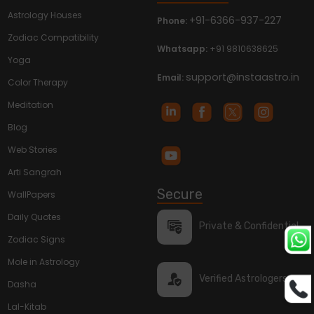
Astrology Houses
+91-6366-937-227
Phone:
Zodiac Compatibility
Whatsapp:
+91 9810638625
Yoga
support@instaastro.in
Email:
Color Therapy
Meditation
Blog
Web Stories
Arti Sangrah
Secure
WallPapers
Daily Quotes
Private & Confidential
Zodiac Signs
Mole in Astrology
Verified Astrologers
Dasha
Lal-Kitab