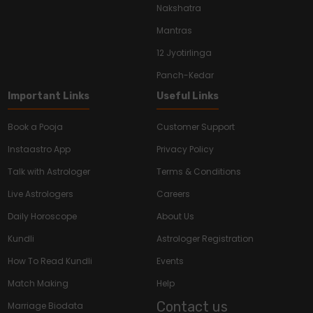
Nakshatra
Mantras
12 Jyotirlinga
Panch-Kedar
Important Links
Useful Links
Book a Pooja
Customer Support
Instaastro App
Privacy Policy
Talk with Astrologer
Terms & Conditions
Live Astrologers
Careers
Daily Horoscope
About Us
Kundli
Astrologer Registration
How To Read Kundli
Events
Match Making
Help
Contact us
Marriage Biodata