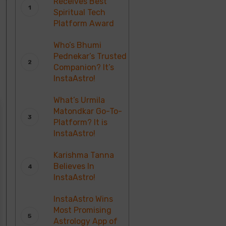
Receives Best
Spiritual Tech
Platform Award
Who’s Bhumi
Pednekar’s Trusted
Companion? It’s
InstaAstro!
What’s Urmila
Matondkar Go-To-
Platform? It is
InstaAstro!
Karishma Tanna
Believes In
InstaAstro!
InstaAstro Wins
Most Promising
Astrology App of