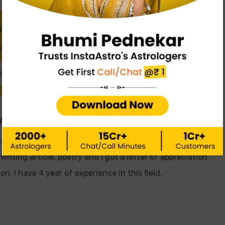
 Astrologer through Call or Chat, and get
ccurate predictions.
oger
Chat with Astrologer
Verma
articipated as co-author in many books, also received prizes
 writing article, poetry and I got a letter of appreciation
n. I have 4 year of experience in this field.