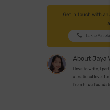
Get in touch with an
a
Talk to Astrol
About
Jaya 
I love to write, I p
at national level for
from hirdu foundatio