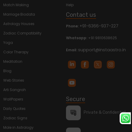
Match Making
Help
Contact us
Marriage Biodata
Astrology Houses
+91-6366-937-227
Phone:
Zodiac Compatibility
Whatsapp:
+91 9810638625
Yoga
support@instaastro.in
Email:
Color Therapy
Meditation
Blog
Web Stories
Arti Sangrah
Secure
WallPapers
Daily Quotes
Private & Confidential
Zodiac Signs
Mole in Astrology