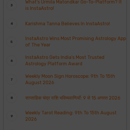
What’s Urmila Matondkar Go-To-Platform? It
is InstaAstro!
Karishma Tanna Believes In InstaAstro!
InstaAstro Wins Most Promising Astrology App
of The Year
InstaAstro Gets India’s Most Trusted
Astrology Platform Award
Weekly Moon Sign Horoscope: 9th To 15th
August 2026
साप्ताहिक चंद्र राशि भविष्यवाणियाँ: 9 से 15 अगस्त 2026
Weekly Tarot Reading: 9th To 15th August
2026