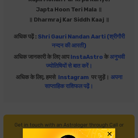
Japta Hoon Teri Mala ॥
॥ Dharmraj Kar Siddh Kaaj ॥
अधिक पढ़ें :
Shri Gauri Nandan Aarti (श्रीगौरी
नन्दन की आरती)
अधिक जानकारी के लिए आप
InstaAstro
के
अनुभवी
ज्योतिषियों से बात करें
।
अधिक के लिए, हमसे
Instagram
पर जुड़ें।
अपना
साप्ताहिक राशिफल पढ़ें
।
Get in touch with an Astrologer through Call or
×
Chat, and get accurate predictions.