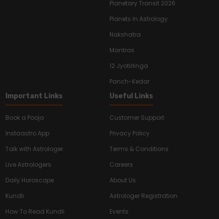
Planetary Transit 2026
Planets In Astrology
Nakshatra
Mantras
12 Jyotirlinga
Panch-Kedar
Important Links
Useful Links
Book a Pooja
Customer Support
Instaastro App
Privacy Policy
Talk with Astrologer
Terms & Conditions
Live Astrologers
Careers
Daily Horoscope
About Us
Kundli
Astrologer Registration
How To Read Kundli
Events