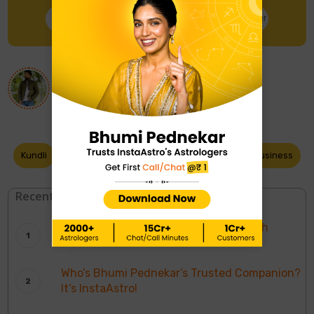
Talk to Astrologer
Chat with Astrologer
About
Nirmal Singh
Kundli
Mandir
Sports
Ayurveda
Business
Recent Blogs
InstaAstro Receives Best Spiritual Tech
Platform Award
Who’s Bhumi Pednekar’s Trusted Companion?
It’s InstaAstro!