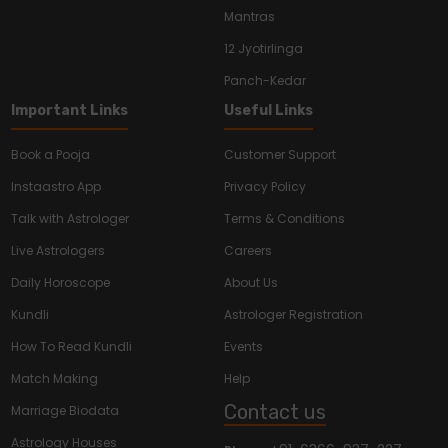
Mantras
12 Jyotirlinga
Panch-Kedar
Important Links
Useful Links
Book a Pooja
Customer Support
Instaastro App
Privacy Policy
Talk with Astrologer
Terms & Conditions
Live Astrologers
Careers
Daily Horoscope
About Us
Kundli
Astrologer Registration
How To Read Kundli
Events
Match Making
Help
Contact us
Marriage Biodata
Astrology Houses