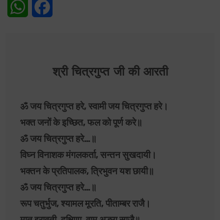
WhatsApp
Facebook
श्री चित्रगुप्त जी की आरती
ॐ जय चित्रगुप्त हरे, स्वामी जय चित्रगुप्त हरे।
भक्त जनों के इच्छित, फल को पूर्ण करे॥
ॐ जय चित्रगुप्त हरे…॥
विघ्न विनाशक मंगलकर्ता, सन्तन सुखदायी।
भक्तन के प्रतिपालक, त्रिभुवन यश छायी॥
ॐ जय चित्रगुप्त हरे…॥
रूप चतुर्भुज, श्यामल मूरति, पीताम्बर राजै।
मातु इरावती, दक्षिणा, वाम अङ्ग साजै॥