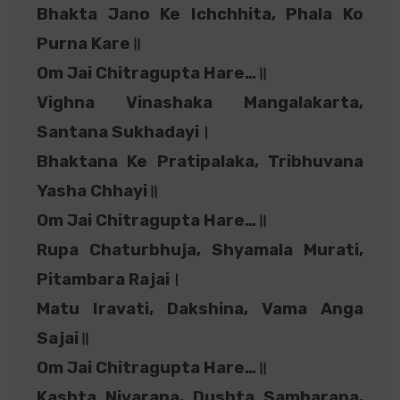
Bhakta Jano Ke Ichchhita, Phala Ko
Purna Kare॥
Om Jai Chitragupta Hare…॥
Vighna Vinashaka Mangalakarta,
Santana Sukhadayi।
Bhaktana Ke Pratipalaka, Tribhuvana
Yasha Chhayi॥
Om Jai Chitragupta Hare…॥
Rupa Chaturbhuja, Shyamala Murati,
Pitambara Rajai।
Matu Iravati, Dakshina, Vama Anga
Sajai॥
Om Jai Chitragupta Hare…॥
Kashta Nivarana, Dushta Samharana,