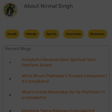
About
Nirmal Singh
Kundli
Mandir
Sports
Ayurveda
Business
Recent Blogs
InstaAstro Receives Best Spiritual Tech
Platform Award
Who’s Bhumi Pednekar’s Trusted Companion?
It’s InstaAstro!
What’s Urmila Matondkar Go-To-Platform? It
is InstaAstro!
Karishma Tanna Believes In InstaAstro!