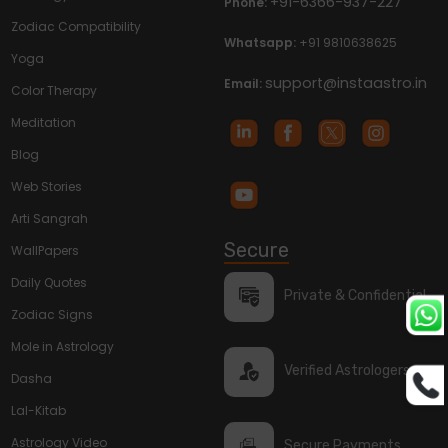
+91-6366-937-227
Phone:
Zodiac Compatibility
Whatsapp:
+91 9810638625
Yoga
support@instaastro.in
Email:
Color Therapy
Meditation
Blog
Web Stories
Arti Sangrah
Secure
WallPapers
Daily Quotes
Private & Confidential
Zodiac Signs
Mole in Astrology
Verified Astrologers
Dasha
Lal-Kitab
Astrology Video
Secure Payments