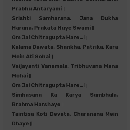
Prabhu Antaryami।
Srishti Samharana, Jana Dukha
Harana, Prakata Huye Swami॥
Om Jai Chitragupta Hare…॥
Kalama Dawata, Shankha, Patrika, Kara
Mein Ati Sohai।
Vaijayanti Vanamala, Tribhuvana Mana
Mohai॥
Om Jai Chitragupta Hare…॥
Simhasana Ka Karya Sambhala,
Brahma Harshaye।
Taintisa Koti Devata, Charanana Mein
Dhaye॥