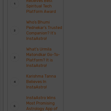
Receives Best
Spiritual Tech
Platform Award
Who’s Bhumi
Pednekar’s Trusted
Companion? It’s
InstaAstro!
What’s Urmila
Matondkar Go-To-
Platform? It is
InstaAstro!
Karishma Tanna
Believes In
InstaAstro!
InstaAstro Wins
Most Promising
Astrology App of