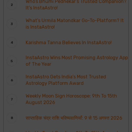
Who’s Bhumi Pednekar’s Trusted Companion?
It’s InstaAstro!
What’s Urmila Matondkar Go-To-Platform? It
is InstaAstro!
Karishma Tanna Believes In InstaAstro!
InstaAstro Wins Most Promising Astrology App
of The Year
InstaAstro Gets India’s Most Trusted
Astrology Platform Award
Weekly Moon Sign Horoscope: 9th To 15th
August 2026
साप्ताहिक चंद्र राशि भविष्यवाणियाँ: 9 से 15 अगस्त 2026