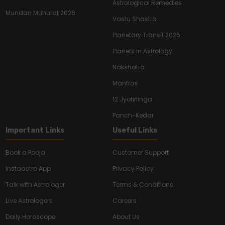
Astrological Remedies
Mundan Muhurat 2026
Vastu Shastra
Planetary Transit 2026
Planets In Astrology
Nakshatra
Mantras
12 Jyotirlinga
Panch-Kedar
Important Links
Useful Links
Book a Pooja
Customer Support
Instaastro App
Privacy Policy
Talk with Astrologer
Terms & Conditions
Live Astrologers
Careers
Daily Horoscope
About Us