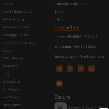
Kundli
Astrologer Registration
How To Read Kundli
Events
Match Making
Help
Contact us
Marriage Biodata
Astrology Houses
+91-6366-937-227
Phone:
Zodiac Compatibility
Whatsapp:
+91 9810638625
Yoga
support@instaastro.in
Email:
Color Therapy
Meditation
Blog
Web Stories
Arti Sangrah
Secure
WallPapers
Daily Quotes
Private & Confidential