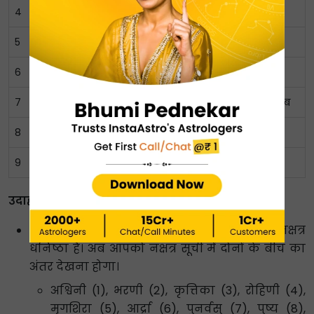
4
क्षेम तारा
कल्याण
अच्छा
5
प्रत्यक्ष तारा
बाधाएं
अच्छा नहीं है
6
साधना तारा
उपलब्धि
बहुत अच्छा
7
नैधाना तारा
मौत
बिलकुल ख़राब
8
मित्र तारा
दोस्त
अच्छा
9
परम मित्र तारा
सबसे अच्छा दोस्त
अच्छा
उदाहरण के लिए:
मान लीजिए आपका नक्षत्र चैत्र है और दिन का नक्षत्र
धनिष्ठा है। अब आपको नक्षत्र सूची में दोनों के बीच का
अंतर देखना होगा।
अश्विनी (1), भरणी (2), कृत्तिका (3), रोहिणी (4),
मृगशिरा (5), आर्द्रा (6), पुनर्वसु (7), पुष्य (8),