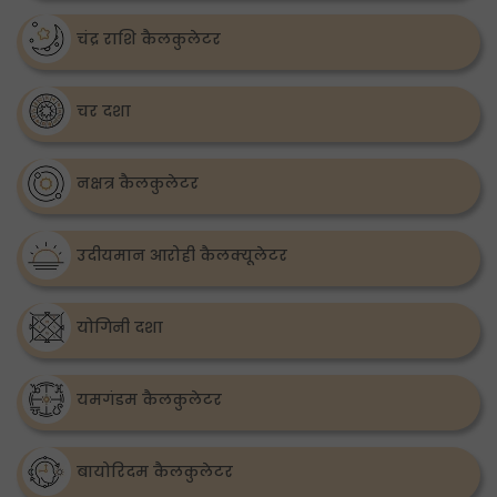
चंद्र राशि कैलकुलेटर
चर दशा
नक्षत्र कैलकुलेटर
उदीयमान आरोही कैलक्यूलेटर
योगिनी दशा
यमगंडम कैलकुलेटर
बायोरिदम कैलकुलेटर