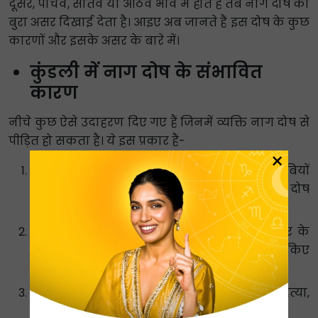
दूसरे, पांचवें, सातवें या आठवें भाव में होते हैं तब नाग दोष का
बुरा असर दिखाई देता है। आइए अब जानते हैं इस दोष के कुछ
कारणों और इसके असर के बारे में।
कुंडली में नाग दोष के संभावित
कारण
नीचे कुछ ऐसे उदाहरण दिए गए हैं जिनमें व्यक्ति नाग दोष से
पीड़ित हो सकता है। ये इस प्रकार हैं-
×
जब किसी का अंतिम संस्कार बहुत देर से या अजनबियों
द्वारा किया जाता है तो उनकी मृत्यु के बाद भी नाग दोष
का प्रभाव उन पर पड़ सकता है।
दूसरी स्थिति तब होती है जब किसी व्यक्ति के शरीर के
सभी अंगों का एक ही समय में अंतिम संस्कार न किए
जाने के कारण उसे नाग दोष हो जाता है।
तीसरा मामला यह है कि यदि मृत्यु दुर्घटना, हत्या,
आत्महत्या आदि के कारण हुई हो।