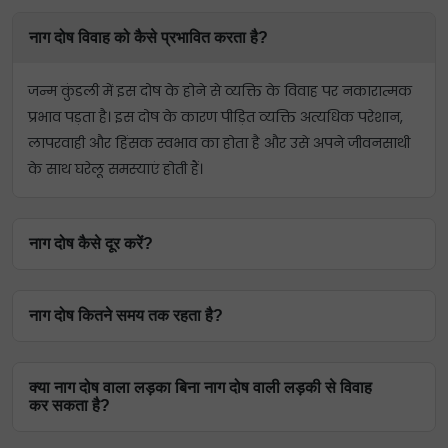
नाग दोष विवाह को कैसे प्रभावित करता है?
जन्म कुंडली में इस दोष के होने से व्यक्ति के विवाह पर नकारात्मक
प्रभाव पड़ता है। इस दोष के कारण पीड़ित व्यक्ति अत्यधिक परेशान,
लापरवाही और हिंसक स्वभाव का होता है और उसे अपने जीवनसाथी
के साथ घरेलू समस्याएं होती हैं।
नाग दोष कैसे दूर करें?
जन्म कुंडली से नाग दोष को दूर करने के लिए नाग दोष निवारण
नाग दोष कितने समय तक रहता है?
पूजा की जा सकती है। इसके अलावा कुछ रत्न (बिल्ली की आंख या
हेसोनाइट गार्नेट) पहनने से भी नाग दोष को दूर करने में मदद मिल
नाग दोष की कोई तय अवधि नहीं होती है। अगर यह दोष जन्म कुंडली
सकती है।
क्या नाग दोष वाला लड़का बिना नाग दोष वाली लड़की से विवाह
में मौजूद है तो इसका असर जीवन भर रह सकता है। हालांकि उचित
कर सकता है?
उपायों से इसके बुरे असर को कम किया जा सकता है।