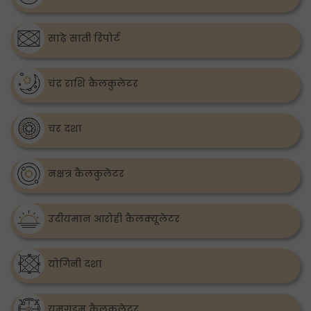
साढ़े साती रिपोर्ट
चंद्र राशि कैलकुलेटर
चर दशा
नक्षत्र कैलकुलेटर
उदीयमान आरोही कैलक्यूलेटर
योगिनी दशा
यमगंडम कैलकुलेटर