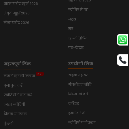
ग्रह गोचर 2026
वाहन खरीद मुहूर्त 2026
ज्योतिष में ग्रह
अंगूठी मुहूर्त 2026
नक्षत्र
सोना खरीद 2026
मंत्र
12 ज्योतिर्लिंग
पंच-केदार
उपयोगी लिंक
महत्वपूर्ण लिंक
नया
ग्राहक सहायता
नाम से कुंडली मिलान
गोपनीयता नीति
पूजा बुक करें
नियम एवं शर्तें
ज्योतिषी से बात करें
करियर
लाइव ज्योतिषी
हमारे बारे में
दैनिक राशिफल
ज्योतिषी पंजीकरण
कुंडली