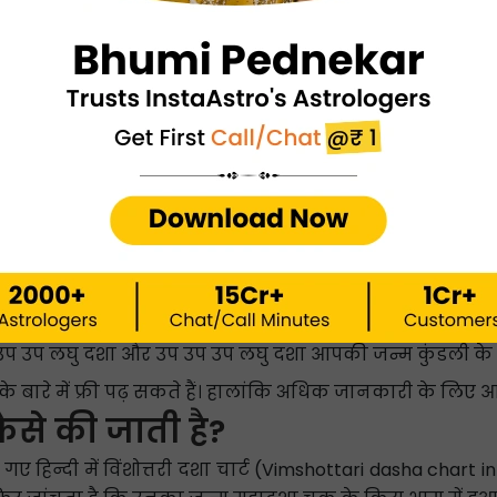
Zodiac Nutritional Facts
Lucky Colour Today
Gita Slokas Calculator
Venus Sign Calculato
कैलकुलेटर कैसे काम करता है
महादशा कैलकुलेटर का फ्री में इस्तेमाल कर सकते हैं।
टर पर जाएं।
 जन्म तिथि, जन्म समय और जन्म स्थान।
 उप उप लघु दशा और उप उप उप लघु दशा आपकी जन्म कुंडली के
 बारे में फ्री पढ़ सकते हैं। हालांकि अधिक जानकारी के लिए आप
ैसे की जाती है?
हिन्दी में विंशोत्तरी दशा चार्ट (Vimshottari dasha chart in 