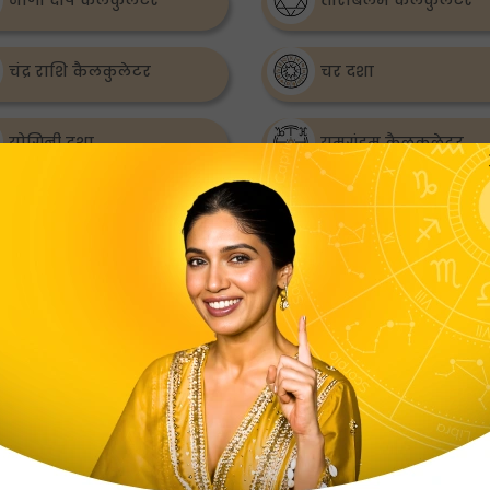
नागा दोष कैलकुलेटर
ताराबलम कैलकुलेटर
चंद्र राशि कैलकुलेटर
चर दशा
योगिनी दशा
यमगंडम कैलकुलेटर
अयनांश कैलकुलेटर
सन साइन कैलकुलेटर
नल्ला नेरम कैलकुलेटर
चंद्र ग्रहण कैलकुलेटर
Education Astrology
Pluto Sign Calculator
Calculator
Zodiac Strength 
Healing Chiron Sign
Weakness