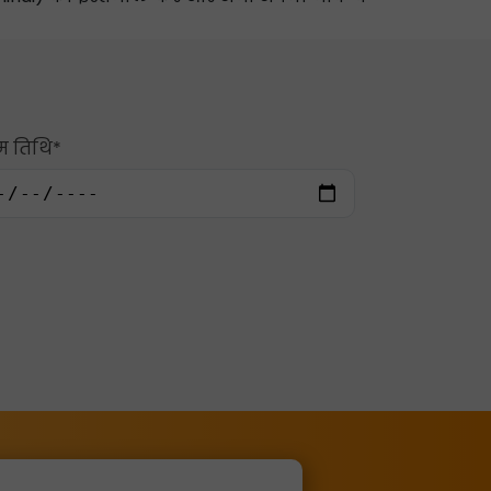
!
म तिथि*