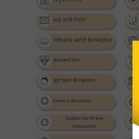
पितृ दोष रिपोर्ट
साढ़े साती रिपोर्ट
उदीयमान आरोही कैलक्यूलेटर
कालसर्प योग
सूर्य ग्रहण कैलकुलेटर
Fame Calculator
Zodiac De Stress
Calculator