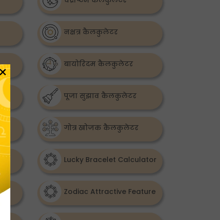
चंद्राष्टम कैलकुलेटर
नक्षत्र कैलकुलेटर
बायोरिदम कैलकुलेटर
×
पूजा सुझाव कैलकुलेटर
गोत्र खोजक कैलकुलेटर
Lucky Bracelet Calculator
And
Zodiac Attractive Feature