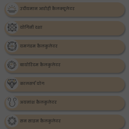
उदीयमान आरोही कैलक्यूलेटर
योगिनी दशा
यमगंडम कैलकुलेटर
बायोरिदम कैलकुलेटर
कालसर्प योग
अयनांश कैलकुलेटर
सन साइन कैलकुलेटर