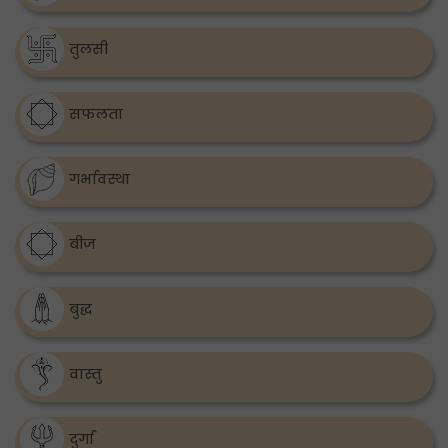
तुलसी
सफलता
गर्भावस्था
बीज
बुद्ध
वास्तु
दुर्गा