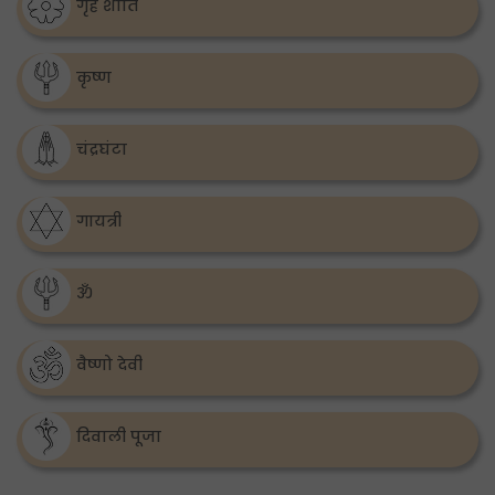
गृह शांति
कृष्ण
चंद्रघंटा
गायत्री
ॐ
वैष्णो देवी
दिवाली पूजा