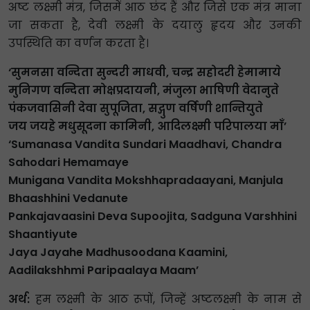
अष्ट लक्ष्मी मंत्र, जिसमें आठ छंद हैं और जिसे एक मंत्र माना
जा सकता है, देवी लक्ष्मी के दयालु हृदय और उनकी
उपस्थिति का वर्णन करता है।
‘सुमनसा वन्दिता सुन्दरी माधवी, चन्द्र सहोदरी हेमामाये
मुनिगण वन्दिता मोक्षप्रदायनी, मंजुला भाषिणी वेदानुते
पंकजवासिनी देवा सुपूजिता, सद्गुण वर्षिणी शान्तियुते
जय जयहे मधुसूदना कामिनी, आदिलक्ष्मी परिपालया माँ’
‘Sumanasa Vandita Sundari Maadhavi, Chandra
Sahodari Hemamaye
Munigana Vandita Mokshhapradaayani, Manjula
Bhaashhini Vedanute
Pankajavaasini Deva Supoojita, Sadguna Varshhini
Shaantiyute
Jaya Jayahe Madhusoodana Kaamini,
Aadilakshhmi Paripaalaya Maam’
अर्थ:
हम लक्ष्मी के आठ रूपों, जिन्हें अष्टलक्ष्मी के नाम से