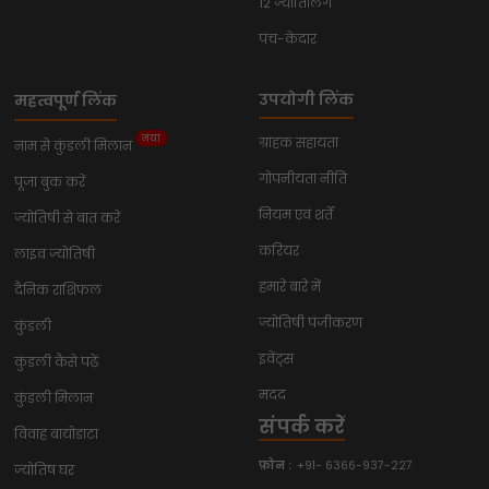
12 ज्योतिर्लिंग
पंच-केदार
उपयोगी लिंक
महत्वपूर्ण लिंक
नया
ग्राहक सहायता
नाम से कुंडली मिलान
गोपनीयता नीति
पूजा बुक करें
नियम एवं शर्तें
ज्योतिषी से बात करें
करियर
लाइव ज्योतिषी
हमारे बारे में
दैनिक राशिफल
ज्योतिषी पंजीकरण
कुंडली
इवेंट्स
कुंडली कैसे पढ़ें
मदद
कुंडली मिलान
संपर्क करें
विवाह बायोडाटा
फ़ोन :
+91- 6366-937-227
ज्योतिष घर