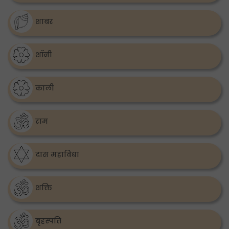
शाबर
शॉनी
काली
राम
दास महाविद्या
शक्ति
बृहस्पति