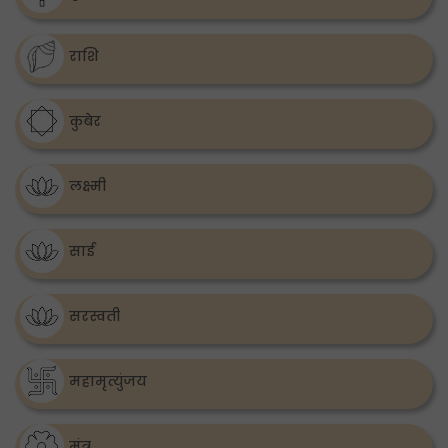
राशि
कुबेर
लक्ष्मी
साई
सरस्वती
महामृत्युंजय
मंत्र