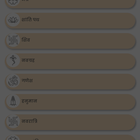
शांति पथ
शिव
नवग्रह
गणेश
हनुमान
नवरात्रि