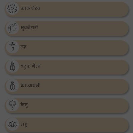
काल भेरव
भुवनेश्वरी
रूद्र
बटुक भैरव
कात्यायनी
केतु
राहु