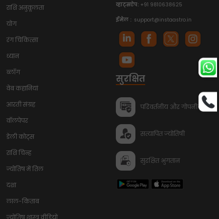
व्हाट्सऐप:
+91 9810638625
राशि अनुकूलता
ईमेल :
support@instaastro.in
योग
रंग चिकित्सा
ध्यान
ब्लॉग
सुरक्षित
वेब कहानियां
आरती संग्रह
परिवर्तनीय और गोपनीय
वॉलपेपर
सत्यापित ज्योतिषी
डेली कोट्स
राशि चिन्ह
सुरक्षित भुगतान
ज्योतिष में तिल
दशा
लाल-किताब
ज्योतिष शास्त्र वीडियो