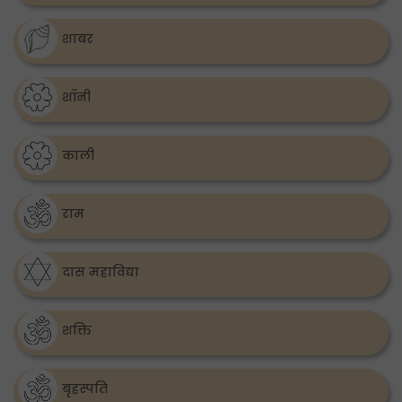
शाबर
शॉनी
काली
राम
दास महाविद्या
शक्ति
बृहस्पति