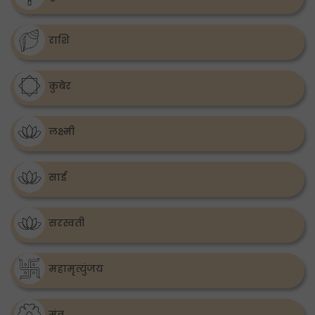
राशि
कुबेर
लक्ष्मी
साई
सरस्वती
महामृत्युंजय
मंत्र