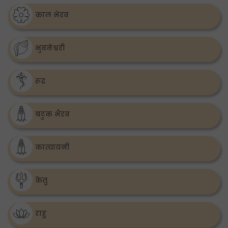
काल भेरव
भुवनेश्वरी
रूद्र
बटुक भैरव
कात्यायनी
केतु
राहु