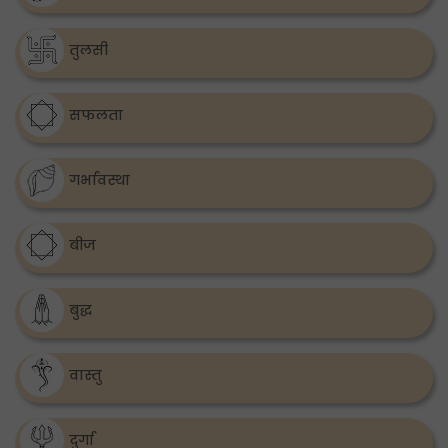
तुलसी
सफलता
गर्भावस्था
बीज
बुद्ध
वास्तु
दुर्गा