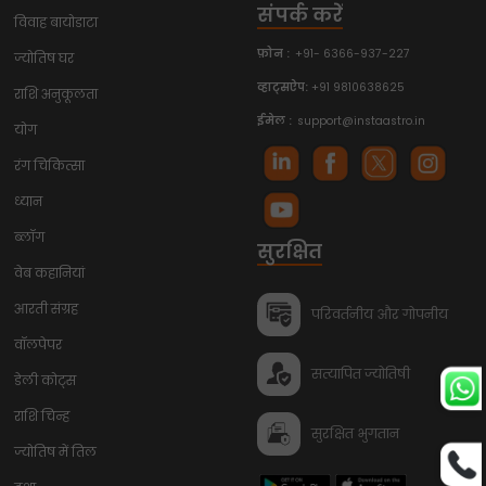
संपर्क करें
विवाह बायोडाटा
फ़ोन :
+91- 6366-937-227
ज्योतिष घर
व्हाट्सऐप:
+91 9810638625
राशि अनुकूलता
ईमेल :
support@instaastro.in
योग
रंग चिकित्सा
ध्यान
ब्लॉग
सुरक्षित
वेब कहानियां
आरती संग्रह
परिवर्तनीय और गोपनीय
वॉलपेपर
सत्यापित ज्योतिषी
डेली कोट्स
राशि चिन्ह
सुरक्षित भुगतान
ज्योतिष में तिल