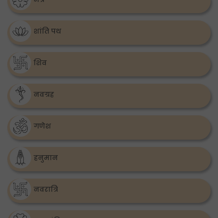
शांति पथ
शिव
नवग्रह
गणेश
हनुमान
नवरात्रि