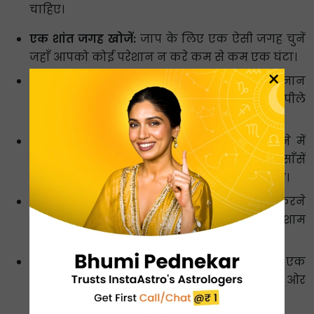
चाहिए।
एक शांत जगह खोजें:
जाप के लिए एक ऐसी जगह चुनें
जहाँ आपको कोई परेशान न करे कम से कम एक घंटा।
×
पीले कपड़े पहनें:
करें कि आप साफ-सुथरे हैं और स्नान
के बाद ही जाप शुरू करें। भुवनेश्वरी देवी मंत्र के लिए पीले
रंग के कपड़े पहनें।
शांत मन:
भुवनेश्वरी माता के मंत्रों को सही मायने में
महसूस करने और समझने के लिए, कुछ गहरी साँसें
लेकर शुरुआत करें अपने मन को शांत करने के लिए।
सबसे अच्छा समय चुनें:
भुवनेश्वरी मंत्र का जाप करने
का सबसे अच्छा समय सुबह (ब्रह्म मुहूर्त) या शाम
(संध्या काल) के समय है।
भक्ति सामग्री:
भक्ति और ध्यान के प्रतीक के रूप में, एक
तस्वीर रखें भुवनेश्वरी माता का मुख पूर्व या उत्तर की ओर
हो। ताजे फूल, धूप, और एक दीया जलाएं।