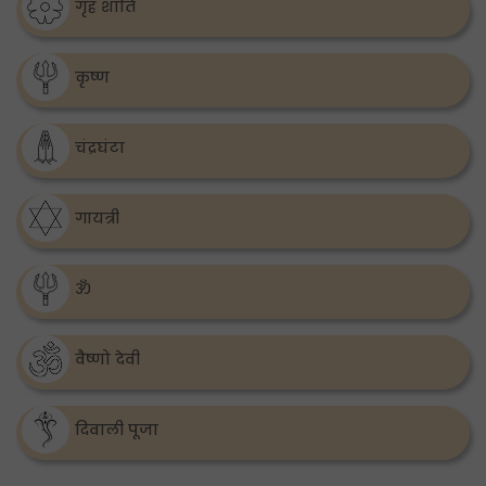
गृह शांति
कृष्ण
चंद्रघंटा
गायत्री
ॐ
वैष्णो देवी
दिवाली पूजा