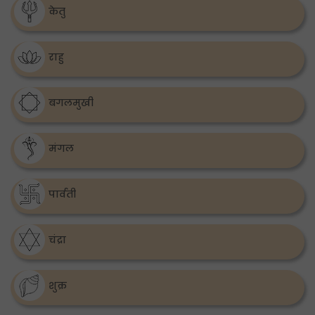
केतु
राहु
बगलमुखी
मंगल
पार्वती
चंद्रा
शुक्र