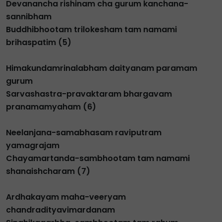
Devanancha rishinam cha gurum kanchana-
sannibham
Buddhibhootam trilokesham tam namami
brihaspatim (5)
Himakundamrinalabham daityanam paramam
gurum
Sarvashastra-pravaktaram bhargavam
pranamamyaham (6)
Neelanjana-samabhasam raviputram
yamagrajam
Chayamartanda-sambhootam tam namami
shanaishcharam (7)
Ardhakayam maha-veeryam
chandradityavimardanam