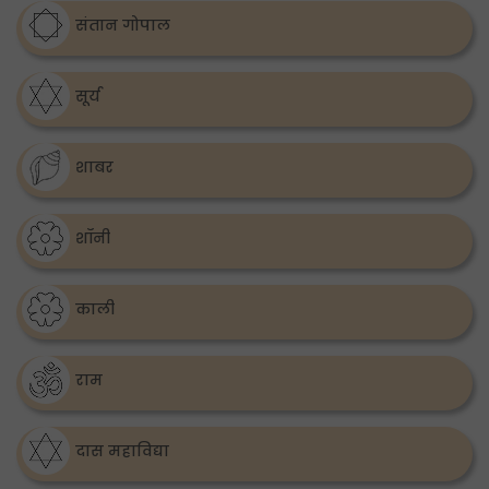
संतान गोपाल
सूर्य
शाबर
शॉनी
काली
राम
दास महाविद्या