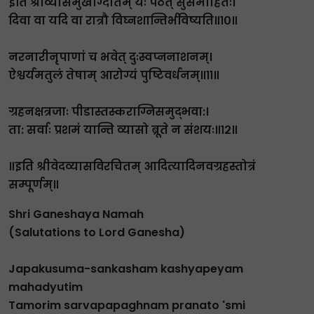
इति श्रीव्यासमुखोग्दीतम् यः पठेत् सुसमाहितः।
दिवा वा यदि वा रात्रौ विघ्नशान्तिर्भविष्यति॥१०॥
नरनारीनृपाणां च भवेत् दुःस्वप्ननाशनम्।
ऐश्वर्यमतुलं तेषाम् आरोग्यं पुष्टिवर्धनम्॥११॥
ग्रहनक्षत्रजाः पीडास्तस्कराग्निसमुद्भवा:।
ता: सर्वाः प्रशमं यान्ति व्यासो ब्रूते न संशयः॥१२॥
॥इति श्रीवेदव्यासविरचितम् आदित्यादिनवग्रहस्तोत्रं
सम्पूर्णम्॥
Shri Ganeshaya Namah
(Salutations to Lord Ganesha)
Japakusuma-sankasham kashyapeyam
mahadyutim
Tamorim sarvapapaghnam pranato 'smi