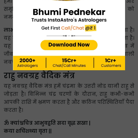
हमारे लिए शुद्ध और पोषक हो। सभी दिशाएँ आशीर्वाद और
समृद्धि से भर जाएँ। हम शनि देव की शांतिपूर्ण शक्ति को
नमन करते हैं।
लाभ:
यह मंत्र आपको अपार मानसिक शांति प्रदान करता है।
यह साढ़े साती की चुनौतियों को दूर करने में मदद करता है।
यह सुख, धन और अच्छा स्वास्थ्य लाता है। यह वास्तव में
जीवन में बाधाओं को दूर करने के लिए एक शक्तिशाली
नवग्रह मंत्र है।
राहु नवग्रह वैदिक मंत्र
यह नवग्रह वैदिक मंत्र हमें चंद्रमा के उत्तरी नोड यानी राहु से
जोड़ता है। विभिन्न चंद्र चरणों के दौरान, राहु कभी-कभी
आपकी राशि में भ्रमण करता है और कठिन परिस्थितियाँ पैदा
करता है।
ॐ क्यांश्चचित्र आभुवद्वति सदा वृद्ध सखा |
कया शचिंशथ्या वृता ||