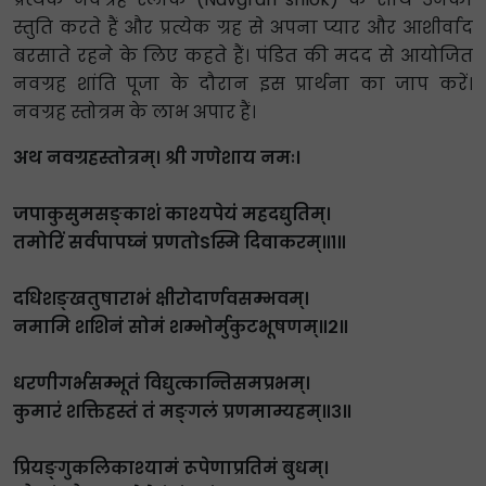
स्तुति करते हैं और प्रत्येक ग्रह से अपना प्यार और आशीर्वाद
बरसाते रहने के लिए कहते हैं। पंडित की मदद से आयोजित
नवग्रह शांति पूजा के दौरान इस प्रार्थना का जाप करें।
नवग्रह स्तोत्रम के लाभ अपार हैं।
अथ नवग्रहस्तोत्रम्। श्री गणेशाय नमः।
जपाकुसुमसङ्काशं काश्यपेयं महदद्युतिम्।
तमोरिं सर्वपापघ्नं प्रणतोSस्मि दिवाकरम्॥१॥
दधिशङ्खतुषाराभं क्षीरोदार्णवसम्भवम्।
नमामि शशिनं सोमं शम्भोर्मुकुटभूषणम्॥२॥
धरणीगर्भसम्भूतं विद्युत्कान्तिसमप्रभम्।
कुमारं शक्तिहस्तं तं मङ्गलं प्रणमाम्यहम्॥३॥
प्रियङ्गुकलिकाश्यामं रूपेणाप्रतिमं बुधम्।