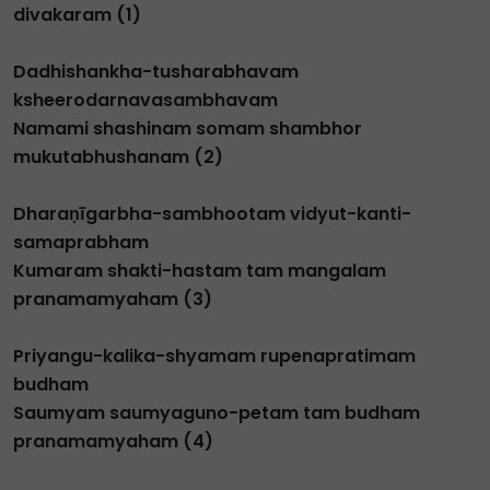
divakaram (1)
Dadhishankha-tusharabhavam
ksheerodarnavasambhavam
Namami shashinam somam shambhor
mukutabhushanam (2)
Dharaṇīgarbha-sambhootam vidyut-kanti-
samaprabham
Kumaram shakti-hastam tam mangalam
pranamamyaham (3)
Priyangu-kalika-shyamam rupenapratimam
budham
Saumyam saumyaguno-petam tam budham
pranamamyaham (4)