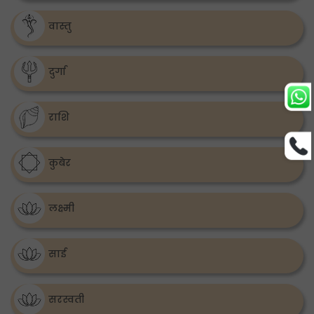
वास्तु
दुर्गा
राशि
कुबेर
लक्ष्मी
साई
सरस्वती