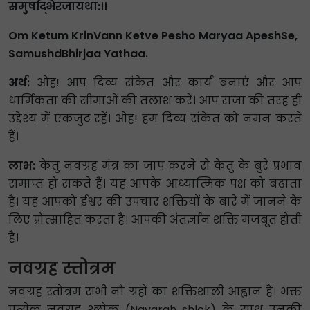
समुषद्भिरजायथा:।।
Om Ketum KrinVann Ketve Pesho Maryaa ApeshSe,
SamushdBhirjaa Yathaa.
अर्थ:
ओह! आप दिव्य संकेत और कार्य बनाएं और आप
धार्मिकता की सीमाओं की तलाश करें। आप राजा की तरह ही
उद्देश्य में एकजुट रहें। ओह! हम दिव्य संकेत को नमन करते
हैं।
लाभ:
केतु नवग्रह मंत्र का जाप करने से केतु के बुरे प्रभाव
समाप्त हो सकते हैं। यह आपके आध्यात्मिक पक्ष को बढ़ाता
है। यह आपको ईश्वर की उपचार शक्तियों के बारे में जानने के
लिए प्रोत्साहित करता है। आपकी अंतर्ज्ञान शक्ति मजबूत होती
है।
नवग्रह स्तोत्रम
नवग्रह स्तोत्रम सभी नौ ग्रहों का शक्तिशाली आह्वान है। भक्त
प्रत्येक नवग्रह श्लोक (Navgrah shlok) के साथ उनकी