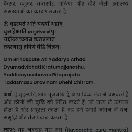
कैंसर, ट्यूमर, बवासीर, गठिया और दौरे जैसी स्वास्थ्य
समस्याओं का कारण बनता है।
ॐ बृहस्पते अति यदर्यो अर्हाद्
द्युमद्विभाति क्रतुमज्जनेषु।
यद्दीदयच्छवस ऋतप्रजात
तदस्मासु द्रविणं धेहि चित्रम्।
Om Brihaspate Ati Yadaryo Arhad
Dyumadvibhati Kratumajjaneshu,
Yaddidayacchavas Ritaprajata
Tadasmasu Dravinam Dhehi Chitram.
अर्थ:
हे बृहस्पति, आप पूजनीय हैं, आप दिव्य तेज से चमकते हैं
और लोगों की बुद्धि को प्रेरित करते हैं। जो सत्य से उत्पन्न
होता है और प्रचुरता लाता है, वह हमें हमारे जीवन में धन,
समृद्धि और तेज प्रदान करता है।
लाभ:
यह नवग्रह गुरु मंत्र (Navagraha guru mantra)