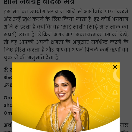
शनि नवग्रह वैदिक मंत्र
इस मंत्र का उपयोग भगवान शनि से आशीर्वाद प्राप्त करने
और उन्हें खुश करने के लिए किया जाता है। हर कोई भगवान
शनि से डरता है क्योंकि वह "साढ़े साती" (साढ़े सात साल का
संघर्ष) लाता है। लेकिन अगर आप सकारात्मक पक्ष को देखें,
तो वह आपको अपनी क्षमता के अनुसार सर्वश्रेष्ठ करने के
लिए प्रेरित करता है और आपको अपने पिछले कर्म ऋणों को
चुकाने की अनुमति देता है।
×
ॐ शंनो देवीरभिष्ट्या आपो भवतु पीतये |
शंन्यो रभिष्ठ्रावंतु न: ||
ૐ शनिचराय नमः।
Om Shanno DevirBhishtya Aapo Bhavatu Peetye
ShanyoRabhistraVantu Naha
Om ShanaiChraay Namah.
अर्थ:
ईश्वरीय शक्ति (शनि देव) हमें शुभता प्रदान करें। जल