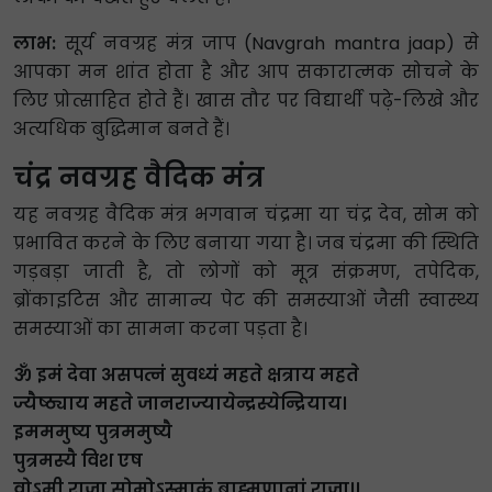
लाभ:
सूर्य नवग्रह मंत्र जाप (Navgrah mantra jaap) से
आपका मन शांत होता है और आप सकारात्मक सोचने के
लिए प्रोत्साहित होते हैं। खास तौर पर विद्यार्थी पढ़े-लिखे और
अत्यधिक बुद्धिमान बनते हैं।
चंद्र नवग्रह वैदिक मंत्र
यह नवग्रह वैदिक मंत्र भगवान चंद्रमा या चंद्र देव, सोम को
प्रभावित करने के लिए बनाया गया है। जब चंद्रमा की स्थिति
गड़बड़ा जाती है, तो लोगों को मूत्र संक्रमण, तपेदिक,
ब्रोंकाइटिस और सामान्य पेट की समस्याओं जैसी स्वास्थ्य
समस्याओं का सामना करना पड़ता है।
ॐ इमं देवा असपत्नं सुवध्यं महते क्षत्राय महते
ज्यैष्ठ्याय महते जानराज्यायेन्द्रस्येन्द्रियाय।
इमममुष्य पुत्रममुष्यै
पुत्रमस्यै विश एष
वोऽमी राजा सोमोऽस्माकं ब्राह्मणानां राजा।।