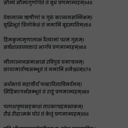
सौम्यं सौम्यगुणोपेतं तं बुधं प्रणमाम्यहम्॥४॥
देवानाञ्च ऋषीणां च गुरुं काञ्चनसन्निभम्।
बुद्धिभूतं त्रिलोकेशं तं नमामि बृहस्पतिम्॥५॥
हिमकुन्दमृणालाभं दैत्यानां परमं गुरुम्।
सर्वशास्त्रप्रवक्तारं भार्गवं प्रणमाम्यहम्॥६॥
नीलाञ्जनसमाभासं रविपुत्रं यमाग्रजम्।
छायामार्तण्डसम्भूतं तं नमामि शनैश्चरम्॥७॥
अर्धकायं महावीर्यं चन्द्रादित्यविमर्दनम्।
सिंहिकागर्भसम्भूतं तं राहुं प्रणमाम्यहम्॥८॥
पलाशपुष्पसङ्काशं तारकाग्रहमस्तकम्।
रौद्रं रौद्रात्मकं घोरं तं केतुं प्रणमाम्यहम्॥९॥