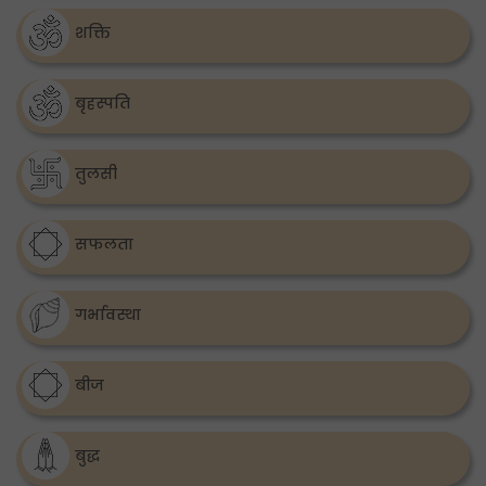
शक्ति
बृहस्पति
तुलसी
सफलता
गर्भावस्था
बीज
बुद्ध