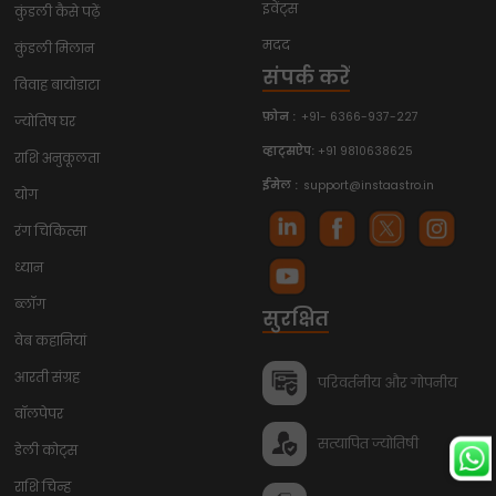
इवेंट्स
कुंडली कैसे पढ़ें
मदद
कुंडली मिलान
संपर्क करें
विवाह बायोडाटा
फ़ोन :
+91- 6366-937-227
ज्योतिष घर
व्हाट्सऐप:
+91 9810638625
राशि अनुकूलता
ईमेल :
support@instaastro.in
योग
रंग चिकित्सा
ध्यान
ब्लॉग
सुरक्षित
वेब कहानियां
आरती संग्रह
परिवर्तनीय और गोपनीय
वॉलपेपर
सत्यापित ज्योतिषी
डेली कोट्स
राशि चिन्ह