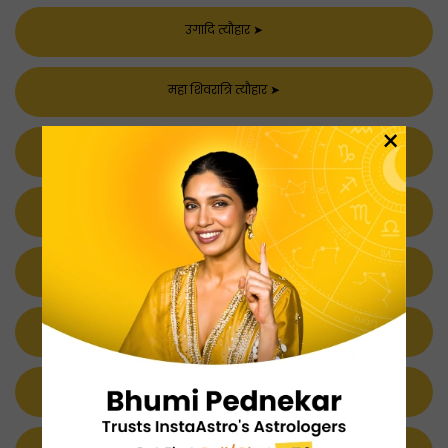
उगादि त्यौहार
➤
महा शिवरात्रि त्यौहार
➤
×
बुद्ध पूर्णिमा त्यौहार
➤
करवा चौथ त्यौहार
➤
नाग पंचमी त्यौहार
➤
पंगुनी उथिरम त्यौहार
➤
तुलसी विवाह त्यौहार
➤