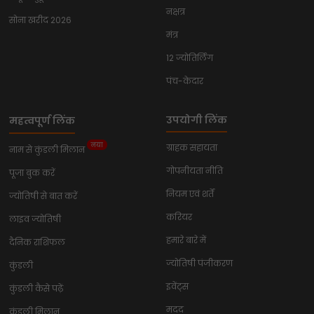
नक्षत्र
सोना खरीद 2026
मंत्र
12 ज्योतिर्लिंग
पंच-केदार
उपयोगी लिंक
महत्वपूर्ण लिंक
नया
ग्राहक सहायता
नाम से कुंडली मिलान
गोपनीयता नीति
पूजा बुक करें
नियम एवं शर्तें
ज्योतिषी से बात करें
करियर
लाइव ज्योतिषी
हमारे बारे में
दैनिक राशिफल
ज्योतिषी पंजीकरण
कुंडली
इवेंट्स
कुंडली कैसे पढ़ें
मदद
कुंडली मिलान