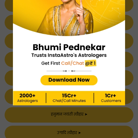
अमावस्या त्यौहार
➤
प्रदोष व्रत त्यौहार
➤
वैकुण्ठ एकादशी त्यौहार
➤
होलिका दहन त्यौहार
➤
दिवाली त्यौहार
➤
अक्षय तृतीया त्यौहार
➤
हनुमान जयंती त्यौहार
➤
उगादि त्यौहार
➤