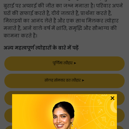
बुराई पर अच्छाई की जीत का जश्न मनाता है। परिवार अपने
घरों की सफाई करते हैं, दीये जलाते हैं, प्रार्थना करते हैं,
मिठाइयों का आनंद लेते हैं और एक साथ मिलकर त्योहार
मनाते हैं, आने वाले वर्ष में शांति, समृद्धि और सौभाग्य की
कामना करते हैं।
अन्य महत्वपूर्ण त्योहारों के बारे में पढ़ें
पूर्णिमा त्यौहार
➤
सोलह सोमवार व्रत त्यौहार
➤
×
एकादशी त्यौहार
➤
संकस्थी चतुर्थी त्यौहार
➤