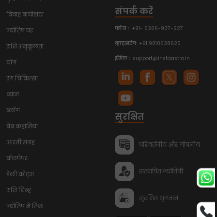
संपर्क करें
विवाह बायोडाटा
फ़ोन :
+91- 6366-937-227
ज्योतिष घर
व्हाट्सऐप:
+91 9810638625
राशि अनुकूलता
ईमेल :
support@instaastro.in
योग
रंग चिकित्सा
ध्यान
ब्लॉग
सुरक्षित
वेब कहानियां
आरती संग्रह
परिवर्तनीय और गोपनीय
वॉलपेपर
सत्यापित ज्योतिषी
डेली कोट्स
राशि चिन्ह
सुरक्षित भुगतान
ज्योतिष में तिल