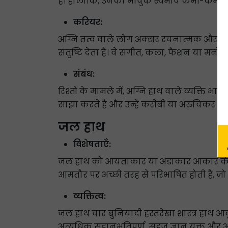
है। हालाँकि, उनका भावुक स्वभाव कभी-कभी जल
करियर:
अग्नि तत्व वाले लोग अक्सर रचनात्मक और कलात्
संतुष्टि देता है। वे संगीत, कला, फैशन या मनोरंजन
संबंध:
रिश्तों के मामले में, अग्नि हाथ वाले व्यक्ति 
साझा करते हैं और उन्हें करीबी या अरुचिकर रि
जल हाथ
विशेषताएँ:
जल हाथ को आयताकार या अंडाकार आकार की हथेल
आमतौर पर अच्छी तरह से परिभाषित होती हैं, जो
व्यक्तित्व:
जल हाथ चार बुनियादी हस्तरेखा शास्त्र हाथ आकृ
अत्यधिक सहानुभूतिपूर्ण, सहज ज्ञान युक्त और अप