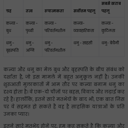
सबसे खराब
ग्रह
तत्व
रूपात्मकता
सर्वोत्तम पहलू
पहलू
कन्या -
कन्या -
कन्या -
कन्या-
कन्या -
बुध
पृथ्वी
परिवर्तनशील
व्यावहारिकता
कुटिलता
धनु -
धनु -
धनु -
धनु - साहसी
धनु- बेचैनी
बृहस्पति
अग्नि
परिवर्तनशील
कन्या और धनु का मेल बुध और बृहस्पति के बीच संबंध को
दर्शाता है, जो इस मामले में बहुत अनुकूल नहीं है। उनकी
शुरुआती मुलाकातों में आम तौर पर कन्या बनाम धनु का
दृश्य होता है। वे एक-दो चीज़ों पर बहस, विवाद और लड़ाई कर
रहे हैं। हालाँकि, इतने सारे मतभेदों के बाद भी, एक बात जिस
पर वे सहमत हो सकते हैं वह है साहसिक यात्राओं के प्रति
उनका प्यार।
इतने सारे मतभेद होने पर, हम कह सकते हैं कि कन्या और