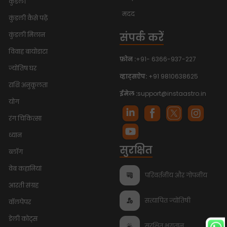
कुंडली
मदद
कुंडली कैसे पढ़ें
संपर्क करें
कुंडली मिलान
विवाह बायोडाटा
फ़ोन :
+91- 6366-937-227
ज्योतिष घर
व्हाट्सऐप:
+91 9810638625
राशि अनुकूलता
ईमेल :
support@instaastro.in
योग
रंग चिकित्सा
ध्यान
सुरक्षित
ब्लॉग
वेब कहानियां
परिवर्तनीय और गोपनीय
आरती संग्रह
सत्यापित ज्योतिषी
वॉलपेपर
डेली कोट्स
सुरक्षित भुगतान