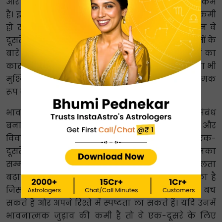
और धनु राशि वालों की भावनात्मक अनुकूलता बहुत कम
है। इसका बड़ा कारण दोनों के बीच प्रभावी संवाद की कमी
हो सकती है. वे एक-दूसरे से बातचीत करते हैं। लेकिन वे
दूसरे को अपनी भावनाओं, संवेदनाओं, जरूरतों और चाहतों के
बारे में बताने में असफल रहते हैं। यही उनके बीच दूरियों का
कारण बनता है. इससे उनके लिए एक-दूसरे को समझना भी
मुश्किल हो जाता है। इसलिए, वे एक-दूसरे को भावनात्मक
रूप से शामिल नहीं पाते हैं।
भावनाओं को साझा करने में सक्षम होना एक घनिष्ठ संबंध
बनाने में सबसे महत्वपूर्ण कारकों में से एक है। प्रेमियों और
विवाहित जोड़ों के लिए यह विशेष रूप से आवश्यक है। एक-
दूसरे की भावनात्मक जरूरतों को समझना और उनका
सम्मान करना भावनाओं में कन्या और धनु अनुकूलता
बढ़ाने की दिशा में पहला कदम है। यही एकमात्र तरीका है
जिससे वे एक-दूसरे की भावनाओं को ठेस पहुंचाने से बच
सकते हैं और अपने रिश्ते में स्पष्टता ला सकते हैं। यदि उनमें
भावनात्मक जुड़ाव की कमी है तो वे एक-दूसरे के लिए