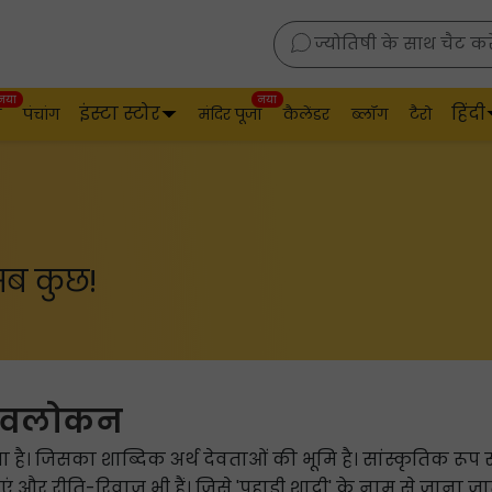
ज्योतिषी के साथ चैट करे
नया
नया
इंस्टा स्टोर
हिंदी
व
पंचांग
मंदिर पूजा
कैलेंडर
ब्लॉग
टैरो
 सब कुछ!
 अवलोकन
ाता है। जिसका शाब्दिक अर्थ देवताओं की भूमि है। सांस्कृतिक रूप
 और रीति-रिवाज भी हैं। जिसे 'पहाड़ी शादी' के नाम से जाना जात