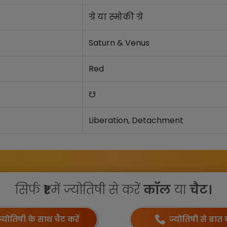
ग्रे या स्मोकी ग्रे
Saturn & Venus
Red
☋
Liberation, Detachment
सिर्फ
₹1
में ज्योतिषी से करें
कॉल
या
चैट।
ज्योतिषी के साथ चैट करें
ज्योतिषी से बात क