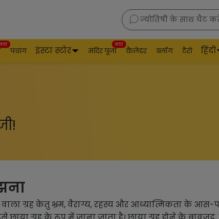
ज्योतिषी के साथ चैट करे
नया
नया
इंस्टा स्टोर
हिंदी
व
पंचांग
मंदिर पूजा
कैलेंडर
ब्लॉग
टैरो
जी!
मझना
ाने वाला ग्रह केतु भ्रम, वैराग्य, रहस्य और आध्यात्मिकता के आस-पा
छाया ग्रह के रूप में जाना जाता है। छाया ग्रह होने के बावजूद, के