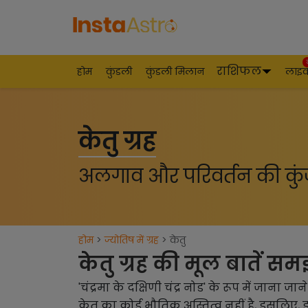
राशिफल
होम
कुंडली
कुंडली मिलान
लाइ
केतु ग्रह
अलगाव और परिवर्तन की कुं
होम
>
ज्योतिष में ग्रह
> केतु
केतु ग्रह की मूल बातें स
'चंद्रमा के दक्षिणी चंद्र नोड' के रूप में जाना ज
केतु का कोई भौतिक अस्तित्व नहीं है, इसलिए, इसे 