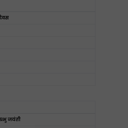
दिवस
्रभु जयंती