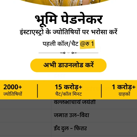
त्योहार का नाम
बैंक अवकाश
स्वामी महावीर जयंती
गुड फ्राइडे
ईस्टर
सौर नया वर्ष, अंबेडकर जयंती, बैशाखी
वल्लभाचार्य जयंती
जमात उल-विदा
ईद दुल - फितर