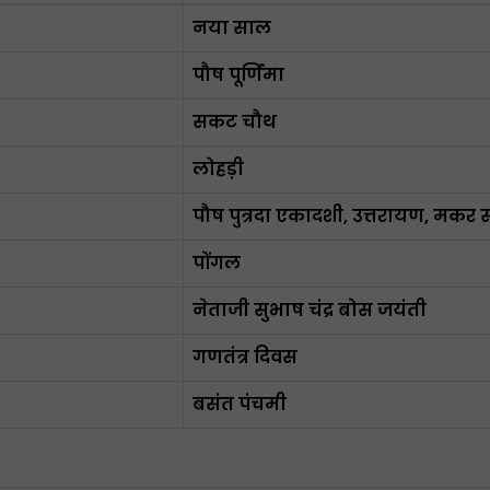
नया साल
पौष पूर्णिमा
सकट चौथ
लोहड़ी
पौष पुत्रदा एकादशी, उत्तरायण, मकर संक
पोंगल
नेताजी सुभाष चंद्र बोस जयंती
गणतंत्र दिवस
बसंत पंचमी