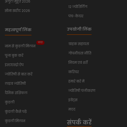
अंगूठी मुहूर्त 2026
12 ज्योतिर्लिंग
सोना खरीद 2026
पंच-केदार
उपयोगी लिंक
महत्वपूर्ण लिंक
नया
ग्राहक सहायता
नाम से कुंडली मिलान
गोपनीयता नीति
पूजा बुक करें
नियम एवं शर्तें
इंस्टाएस्ट्रो ऐप
करियर
ज्योतिषी से बात करें
हमारे बारे में
लाइव ज्योतिषी
ज्योतिषी पंजीकरण
दैनिक राशिफल
इवेंट्स
कुंडली
मदद
कुंडली कैसे पढ़ें
संपर्क करें
कुंडली मिलान