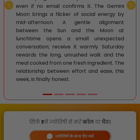
even if no email confirms it. The Gemini
Previous
Nex
Moon brings a flicker of social energy by
mid-afternoon. A gentle alignment
between the Sun and the Moon at
lunchtime opens a small unexpected
conversation; receive it warmly. Saturday
rewards the long, unrushed walk and the
meal cooked from one fresh ingredient. The
relationship between effort and ease, this
week, is finally honest.
सिर्फ
₹1
में ज्योतिषी से करें
कॉल
या
चैट।
ज्योतिषी के साथ चैट करें