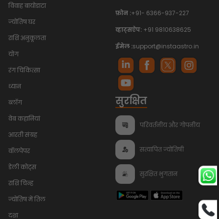
विवाह बायोडाटा
फ़ोन :
+91- 6366-937-227
ज्योतिष घर
व्हाट्सऐप:
+91 9810638625
राशि अनुकूलता
ईमेल :
support@instaastro.in
योग
रंग चिकित्सा
ध्यान
सुरक्षित
ब्लॉग
वेब कहानियां
परिवर्तनीय और गोपनीय
आरती संग्रह
सत्यापित ज्योतिषी
वॉलपेपर
डेली कोट्स
सुरक्षित भुगतान
राशि चिन्ह
ज्योतिष में तिल
दशा