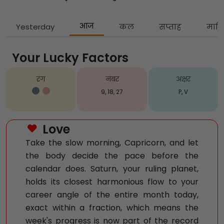
आज
Yesterday
कल
सप्ताह
मास
Your Lucky Factors
रंग
नंबर
अक्षर
9, 18, 27
P, V
Love
Take the slow morning, Capricorn, and let
the body decide the pace before the
calendar does. Saturn, your ruling planet,
holds its closest harmonious flow to your
career angle of the entire month today,
exact within a fraction, which means the
week's progress is now part of the record