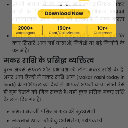
अपनी भावनाओं को समझें: आज का राशिफल मकर
वालों के लिए आज का दैनिक राशिफल आपको
भावनात्मक उतार-चढ़ाव को सुलझाने में मदद करता
है।
यात्रा और वित्तीय योजना समझदारी से बनाएं: जानें कि
क्या सितारे आज नई यात्राओं, निवेशों या बड़े निर्णयों के
पक्ष में हैं।
मकर राशि के प्रसिद्ध व्यक्तित्व
कुछ सबसे सफल और प्रभावशाली लोग मकर राशि के हैं।
अगर आप हिन्दी में मकर राशि आज (Makar rashi today in
hindi) के राशिफल को देखें तो आपको अपनी यात्रा में भी ऐसे
ही गुण देखने को मिल सकते हैं। यहाँ कुछ प्रसिद्ध मकर राशि
के लोग दिए गए हैं।
ममता बनर्जी: पश्चिम बंगाल की मुख्यमंत्री
सलमान खान: बॉलीवुड अभिनेता, परोपकारी