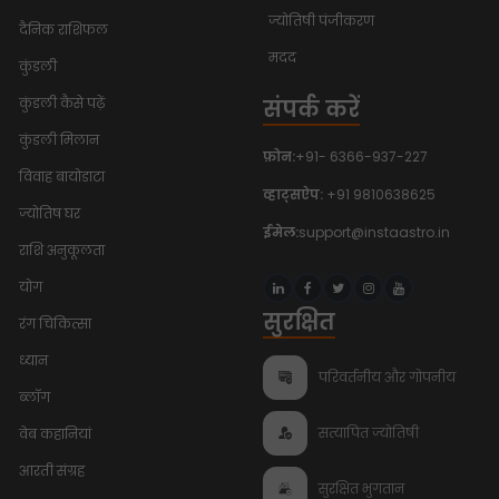
ज्योतिषी पंजीकरण
दैनिक राशिफल
मदद
कुंडली
संपर्क करें
कुंडली कैसे पढ़ें
कुंडली मिलान
फ़ोन:
+91- 6366-937-227
विवाह बायोडाटा
व्हाट्सऐप:
+91 9810638625
ज्योतिष घर
ईमेल:
support@instaastro.in
राशि अनुकूलता
योग
सुरक्षित
रंग चिकित्सा
ध्यान
परिवर्तनीय और गोपनीय
ब्लॉग
सत्यापित ज्योतिषी
वेब कहानियां
आरती संग्रह
सुरक्षित भुगतान