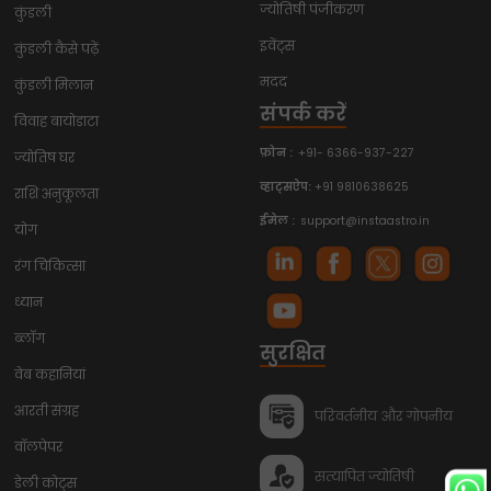
ज्योतिषी पंजीकरण
कुंडली
इवेंट्स
कुंडली कैसे पढ़ें
मदद
कुंडली मिलान
संपर्क करें
विवाह बायोडाटा
फ़ोन :
+91- 6366-937-227
ज्योतिष घर
व्हाट्सऐप:
+91 9810638625
राशि अनुकूलता
ईमेल :
support@instaastro.in
योग
रंग चिकित्सा
ध्यान
ब्लॉग
सुरक्षित
वेब कहानियां
आरती संग्रह
परिवर्तनीय और गोपनीय
वॉलपेपर
सत्यापित ज्योतिषी
डेली कोट्स