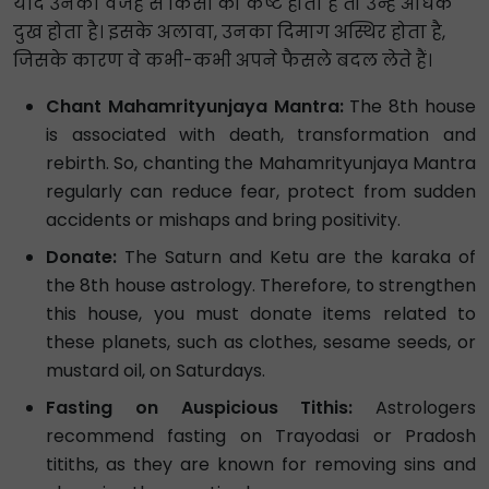
यदि उनकी वजह से किसी को कष्ट होता है तो उन्हें अधिक
दुख होता है। इसके अलावा, उनका दिमाग अस्थिर होता है,
जिसके कारण वे कभी-कभी अपने फैसले बदल लेते हैं।
Chant Mahamrityunjaya Mantra:
The 8th house
is associated with death, transformation and
rebirth. So, chanting the Mahamrityunjaya Mantra
regularly can reduce fear, protect from sudden
accidents or mishaps and bring positivity.
Donate:
The Saturn and Ketu are the karaka of
the 8th house astrology. Therefore, to strengthen
this house, you must donate items related to
these planets, such as clothes, sesame seeds, or
mustard oil, on Saturdays.
Fasting on Auspicious Tithis:
Astrologers
recommend fasting on Trayodasi or Pradosh
titiths, as they are known for removing sins and