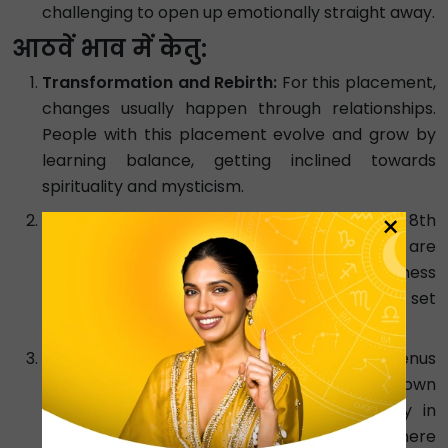
challenging to open up emotionally straight away.
आठवें भाव में केतु:
Transformation and Rebirth:
For this placement,
changes usually happen through relationships.
People with this placement evolve and grow by
learning balance, getting inclined towards
spirituality and mysticism.
×
Shared Finances and Resources:
For the 8th
house Libra, financial gains and resources are
either through a wealthy spouse or a business
partner. However, they might struggle to set
boundaries when handling finances.
Secrets and Intimacy:
The influence of Venus
here makes these people suppress their own
emotions to maintain peace and harmony in
relationships. In case of afflicted Venus, there