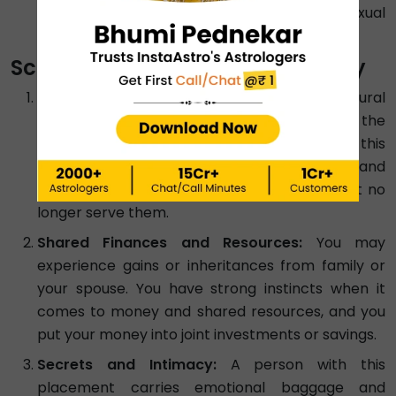
might be infidelity in relationships or even sexual
dissatisfaction.
Scorpio in 8th House in Astrology
Transformation and Rebirth:
This is a natural
placement because Scorpio naturally rules the
8th house in astrology. Individuals with this
combination face intense karmic challenges and
power struggles, and letting go of things that no
longer serve them.
Shared Finances and Resources:
You may
experience gains or inheritances from family or
your spouse. You have strong instincts when it
comes to money and shared resources, and you
put your money into joint investments or savings.
Secrets and Intimacy:
A person with this
placement carries emotional baggage and