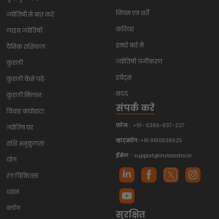
नियम एवं शर्तें
ज्योतिषी से बात करें
करियर
लाइव ज्योतिषी
हमारे बारे में
दैनिक राशिफल
ज्योतिषी पंजीकरण
कुंडली
इवेंट्स
कुंडली कैसे पढ़ें
मदद
कुंडली मिलान
संपर्क करें
विवाह बायोडाटा
फ़ोन :
+91- 6366-937-227
ज्योतिष घर
व्हाट्सऐप:
+91 9810638625
राशि अनुकूलता
ईमेल :
support@instaastro.in
योग
रंग चिकित्सा
ध्यान
ब्लॉग
सुरक्षित