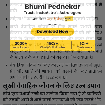
मंगलवार, गुरुवार और शनिवार को नाखून काटने से
बचें।
महिलाओं को पीली या सुनहरी चूड़ियां पहननी चाहिए।
सुखी वैवाहिक जीवन के लिए सबसे प्रभावी लाल
किताब उपायों में से एक है 7 कच्ची हल्दी की छड़ें और 3
तांबे के सिक्के, साथ में थोड़ा गुड़ और केसर लेना। इन
सभी को एक पीले रंग के कपड़े में बांध लें और अपने
ससुराल की ओर फेंक दें। इससे आपके और आपके पति
के परिवार के बीच शांति को बढ़ावा मिल सकता है।
वैवाहिक जीवन के लिए कारगर ज्योतिष उपाय में खुशी,
प्रेम और शांति की भावना को बढ़ाने के लिए प्रतिदिन
अपने माथे पर हल्दी पाउडर लगाएं।
सुखी वैवाहिक जीवन के लिए रत्न उपाय
नीचे कुछ प्रभावी रत्नों का उल्लेख किया गया है जो व्यक्तियों
को उनकी शादी में आने वाली समस्याओं को कम करने और