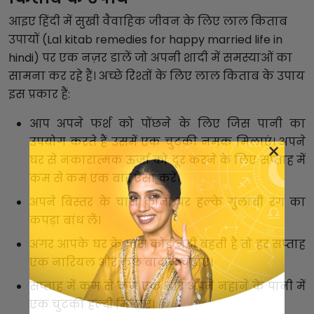
आइए हिंदी में सुखी वैवाहिक जीवन के लिए लाल किताब
उपायों (Lal kitab remedies for happy married life in
hindi) पर एक नज़र डालें जो अपनी शादी में समस्याओं का
सामना कर रहे हैं। अच्छे रिश्तों के लिए लाल किताब के उपाय
इस प्रकार हैं:
आप अपने फर्श को पोंछने के लिए जिस पानी का
उपयोग करते हैं उसमें एक चुटकी नमक मिलाएं। अपने
×
घर से नकारात्मक ऊर्जा को दूर करने के लिए सप्ताह में
कम से कम एक बार ऐसा करें।
अपने बिस्तर के चारों कोनों पर हल्के गुलाबी रंग का
कपड़ा बांध लें।
अगर आपके घर के पास कोई नदी बहती है तो हर सप्ताह
एक नारियल और कुछ बादाम चढ़ाएं।
सप्ताह में कम से कम एक बार अपने नहाने के पानी में
एक चुटकी हल्दी मिलाएं।