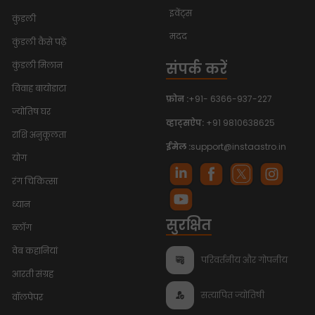
इवेंट्स
कुंडली
मदद
कुंडली कैसे पढ़ें
संपर्क करें
कुंडली मिलान
विवाह बायोडाटा
फ़ोन :
+91- 6366-937-227
ज्योतिष घर
व्हाट्सऐप:
+91 9810638625
राशि अनुकूलता
ईमेल :
support@instaastro.in
योग
रंग चिकित्सा
ध्यान
सुरक्षित
ब्लॉग
वेब कहानियां
परिवर्तनीय और गोपनीय
आरती संग्रह
सत्यापित ज्योतिषी
वॉलपेपर