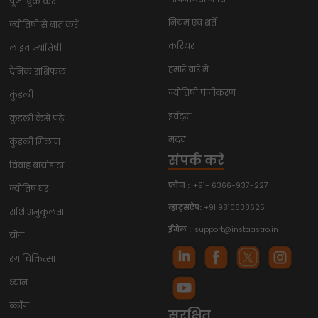
पूजा बुक करें
नियम एवं शर्तें
ज्योतिषी से बात करें
करियर
लाइव ज्योतिषी
हमारे बारे में
दैनिक राशिफल
ज्योतिषी पंजीकरण
कुंडली
इवेंट्स
कुंडली कैसे पढ़ें
मदद
कुंडली मिलान
संपर्क करें
विवाह बायोडाटा
फ़ोन :
+91- 6366-937-227
ज्योतिष घर
व्हाट्सऐप:
+91 9810638625
राशि अनुकूलता
ईमेल :
support@instaastro.in
योग
रंग चिकित्सा
ध्यान
ब्लॉग
सुरक्षित