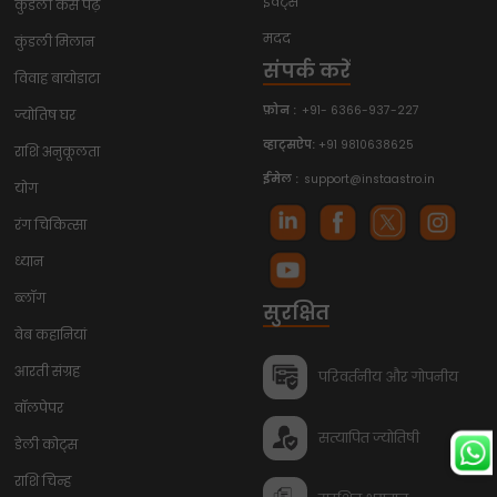
इवेंट्स
कुंडली कैसे पढ़ें
मदद
कुंडली मिलान
संपर्क करें
विवाह बायोडाटा
फ़ोन :
+91- 6366-937-227
ज्योतिष घर
व्हाट्सऐप:
+91 9810638625
राशि अनुकूलता
ईमेल :
support@instaastro.in
योग
रंग चिकित्सा
ध्यान
ब्लॉग
सुरक्षित
वेब कहानियां
आरती संग्रह
परिवर्तनीय और गोपनीय
वॉलपेपर
सत्यापित ज्योतिषी
डेली कोट्स
राशि चिन्ह