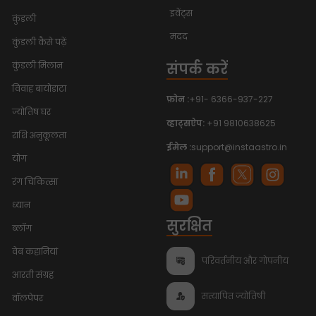
इवेंट्स
कुंडली
मदद
कुंडली कैसे पढ़ें
संपर्क करें
कुंडली मिलान
विवाह बायोडाटा
फ़ोन :
+91- 6366-937-227
ज्योतिष घर
व्हाट्सऐप:
+91 9810638625
राशि अनुकूलता
ईमेल :
support@instaastro.in
योग
रंग चिकित्सा
ध्यान
सुरक्षित
ब्लॉग
वेब कहानियां
परिवर्तनीय और गोपनीय
आरती संग्रह
सत्यापित ज्योतिषी
वॉलपेपर