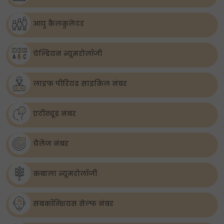
आयु कैलकुलेटर
चेल्डियन न्यूमरोलॉजी
लाइफ पीरियड साइकिल नंबर
एटीट्यूड नंबर
चैलेंज नंबर
कबाला न्यूमरोलॉजी
सबकॉन्शियस सेल्फ नंबर