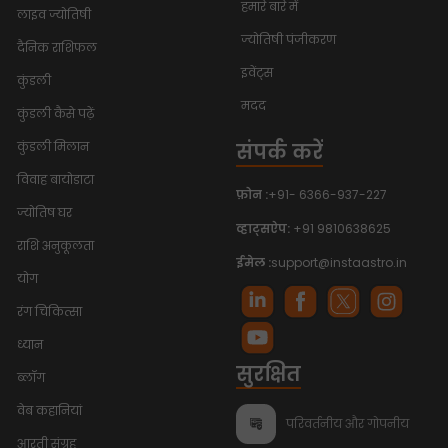
हमारे बारे में
लाइव ज्योतिषी
ज्योतिषी पंजीकरण
दैनिक राशिफल
इवेंट्स
कुंडली
मदद
कुंडली कैसे पढ़ें
संपर्क करें
कुंडली मिलान
विवाह बायोडाटा
फ़ोन :
+91- 6366-937-227
ज्योतिष घर
व्हाट्सऐप:
+91 9810638625
राशि अनुकूलता
ईमेल :
support@instaastro.in
योग
रंग चिकित्सा
ध्यान
सुरक्षित
ब्लॉग
वेब कहानियां
परिवर्तनीय और गोपनीय
आरती संग्रह