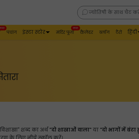
ज्योतिषी के साथ चैट करे
नया
नया
इंस्टा स्टोर
हिंदी
व
पंचांग
मंदिर पूजा
कैलेंडर
ब्लॉग
टैरो
सितारा
ै। "विशाखा" शब्द का अर्थ
"दो शाखाओं वाला"
या
"दो भागों में बंटा
रण के लिए नीचे स्क्रॉल करें।