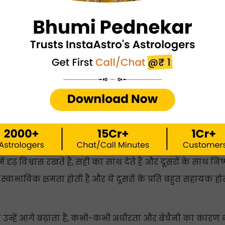
01:38 दोपहर, 6 दिसंबर
03:48 दोपहर, 7 दिसंबर
लक्षण
Nakshatra in Hindi) की सकारात्मक और नकारात्मक पहलुओं पर 
 इच्छाशक्ति और स्पष्ट दृष्टि होती है, साथ ही उपलब्धि और सफलत
 (Vishakha Nakshatra Rashi) के लोग अक्सर नेतृत्व गुण प्रदर्शित
 और लगनशील होते हैं, विपरीत परिस्थितियों में भी अपने लक्ष्य प्राप्
दृढ़ विश्वास रखते हैं, सही का साथ देते हैं और दूसरों के साथ निष्प
ाभाविक क्षमता होती है और ये दूसरों के प्रति बहुत सहायक होते 
 उन्हें आगे बढ़ाता है, कभी-कभी अधीरता और बेचैनी का कारण