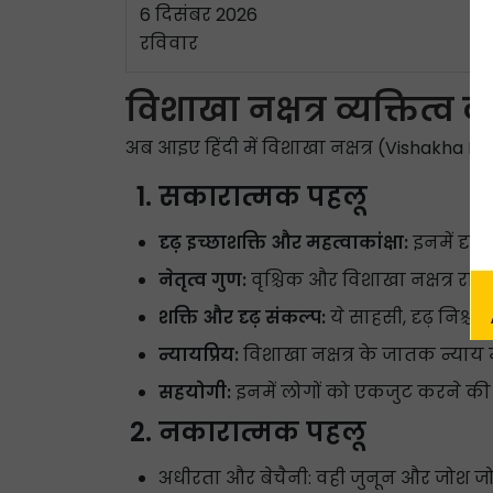
6 दिसंबर 2026
रविवार
विशाखा नक्षत्र व्यक्तित्व 
अब आइए हिंदी में विशाखा नक्षत्र (Vishakha 
सकारात्मक पहलू
दृढ़ इच्छाशक्ति और महत्वाकांक्षा:
इनमें दृढ़
नेतृत्व गुण:
वृश्चिक और विशाखा नक्षत्र राशि
शक्ति और दृढ़ संकल्प:
ये साहसी, दृढ़ निश्चयी
न्यायप्रिय:
विशाखा नक्षत्र के जातक न्याय में 
सहयोगी:
इनमें लोगों को एकजुट करने की स्व
नकारात्मक पहलू
अधीरता और बेचैनी: वही जुनून और जोश जो